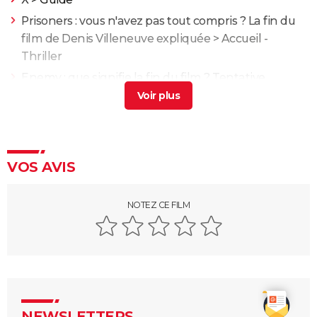
Prisoners : vous n'avez pas tout compris ? La fin du
film de Denis Villeneuve expliquée
> Accueil -
Thriller
Enemy : que signifie la fin du film ? Tentative
d'explication
> Guide
Propre : découvrez ce drame chilien glaçant sur
Netflix
> Guide
XXL
> Guide
VOS AVIS
Fast and Furious 10 : séances, bande-annonce,
streaming, cameo... Les infos
NOTEZ CE FILM
Black Widow : est-ce vraiment la dernière apparition
de Scarlett Johansson chez Marvel ?
Justice League : il existe une autre version du film, les
fans la préfèrent à l'original
Les 4 Fantastiques : le film est-il la renaissance
espérée de Marvel ? L'avis des critiques
NEWSLETTERS