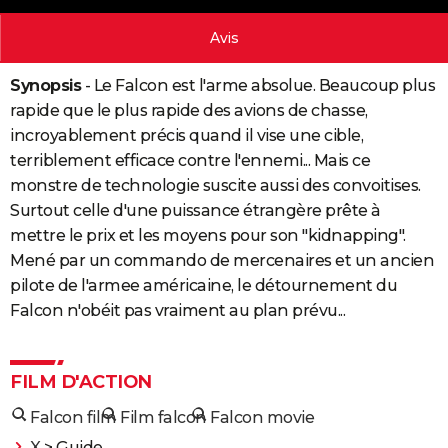
City break
Voyage de noces
Climat
Destinations
Voyage nature
Forum
+
PHOTO
Avis
GUIDES D'ACHAT
Synopsis
- Le Falcon est l'arme absolue. Beaucoup plus
BONS PLANS
rapide que le plus rapide des avions de chasse,
incroyablement précis quand il vise une cible,
CARTE DE VOEUX
terriblement efficace contre l'ennemi... Mais ce
Carte Bonne année
Carte Pâques
Carte de Noël
Carte Saint-Valentin
Carte d'anniversaire
monstre de technologie suscite aussi des convoitises.
DICTIONNAIRE
Surtout celle d'une puissance étrangère prête à
Biographies
Expressions
Dictionnaire
Citations
Proverbes
PROGRAMME TV
mettre le prix et les moyens pour son "kidnapping".
Mené par un commando de mercenaires et un ancien
COPAINS D'AVANT
pilote de l'armee américaine, le détournement du
Se connecter
Collèges
Universités
Service militaire
S'inscrire
Lycées
Primaires
Entreprises
Avis de recherche
AVIS DE DÉCÈS
Falcon n'obéit pas vraiment au plan prévu...
FORUM
FILM D'ACTION
Lifestyle
Sport
Television
Cinema
Bricolage
Culture
Auto
Voyage
Falcon film
Film falcon
Falcon movie
X
> Guide