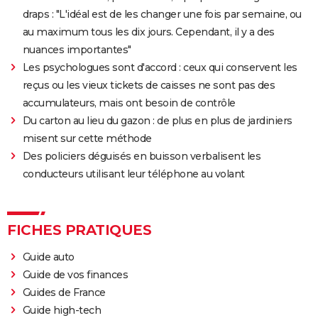
Avengers Doomsday : la bande-annonce est enfin
draps : "L'idéal est de les changer une fois par semaine, ou
sortie, et on ne comprend plus grand chose au MCU
au maximum tous les dix jours. Cependant, il y a des
Tomb Raider : synopsis, Alicia Vikander, streaming,
nuances importantes"
avis... Tout sur le film sur Lara Croft
Les psychologues sont d'accord : ceux qui conservent les
reçus ou les vieux tickets de caisses ne sont pas des
Shang Chi : synopsis, casting, scènes post-générique,
accumulateurs, mais ont besoin de contrôle
streaming, critiques, Disney+...
Du carton au lieu du gazon : de plus en plus de jardiniers
Uncharted : faut-il connaître le jeu avant de voir le
misent sur cette méthode
film ?
Des policiers déguisés en buisson verbalisent les
Venom : synopsis, casting, streaming, avis... Tout sur
conducteurs utilisant leur téléphone au volant
le film avec Tom Hardy
Ant-Man 3 : critiques, scène post-générique, bande-
annonce, casting...
FICHES PRATIQUES
Fast and Furious 9 : synopsis, casting, bande-
Guide auto
annonce, streaming, photos, avis...
Guide de vos finances
Top Gun Maverick : Tom Cruise a-t-il vraiment piloté
Guides de France
des avions pour les besoins du film ?
Guide high-tech