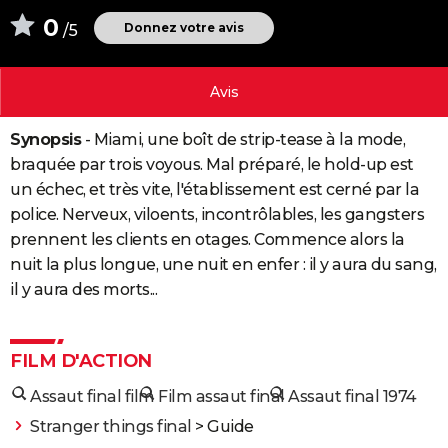
City break
Voyage de noces
Climat
Destinations
Voyage nature
Forum
+
0
PHOTO
Donnez votre avis
/5
GUIDES D'ACHAT
Avis
BONS PLANS
Synopsis
- Miami, une boît de strip-tease à la mode,
CARTE DE VOEUX
braquée par trois voyous. Mal préparé, le hold-up est
Carte Bonne année
Carte Pâques
Carte de Noël
Carte Saint-Valentin
Carte d'anniversaire
DICTIONNAIRE
un échec, et très vite, l'établissement est cerné par la
police. Nerveux, viloents, incontrôlables, les gangsters
Biographies
Expressions
Dictionnaire
Citations
Proverbes
PROGRAMME TV
prennent les clients en otages. Commence alors la
nuit la plus longue, une nuit en enfer : il y aura du sang,
COPAINS D'AVANT
il y aura des morts...
Se connecter
Collèges
Universités
Service militaire
S'inscrire
Lycées
Primaires
Entreprises
Avis de recherche
AVIS DE DÉCÈS
FORUM
FILM D'ACTION
Lifestyle
Sport
Television
Cinema
Bricolage
Culture
Auto
Voyage
Assaut final film
Film assaut final
Assaut final 1974
Stranger things final
> Guide