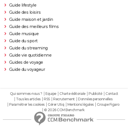
Guide lifestyle
Gladiator 2 : pourquoi cette suite risque-t-elle de
Guide des loisirs
diviser les fans du film culte ?
Guide maison et jardin
Kraven le chasseur : le film Marvel s'offre une
Guide des meilleurs films
sanglante bande-annonce, quelle date de sortie ?
Guide musique
Thunderbolts* : le dernier film Marvel vaut-il le
Guide du sport
coup ? Les critiques sont (presque) unanimes
Guide du streaming
Mad Max Fury Road : synopsis, casting, bande-
Guide vie quotidienne
annonce, streaming, avis...
Guides de voyage
John Wick 4 : casting, avis, critiques, suite, séances,
Guide du voyageur
streaming...
Black Panther 2 : de quoi est mort l'acteur Chadwick
Boseman ?
Qui sommes-nous ?
Equipe
Charte éditoriale
Publicité
Contact
Tous les articles
RSS
Recrutement
Données personnelles
Furiosa : que vaut le prequel de "Mad Max Fury
Paramétrer les cookies
Gérer Utiq
Mentions légales
Groupe Figaro
Road" ? Notre critique
© 2026 CCM Benchmark
The Batman : intrigue, casting, avis, streaming,
bande-annonce...