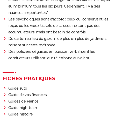
Shang Chi : synopsis, casting, scènes post-générique,
au maximum tous les dix jours. Cependant, il y a des
streaming, critiques, Disney+...
nuances importantes"
Uncharted : faut-il connaître le jeu avant de voir le
Les psychologues sont d'accord : ceux qui conservent les
film ?
reçus ou les vieux tickets de caisses ne sont pas des
Venom : synopsis, casting, streaming, avis... Tout sur
accumulateurs, mais ont besoin de contrôle
le film avec Tom Hardy
Du carton au lieu du gazon : de plus en plus de jardiniers
Ant-Man 3 : critiques, scène post-générique, bande-
misent sur cette méthode
annonce, casting...
Des policiers déguisés en buisson verbalisent les
Fast and Furious 9 : synopsis, casting, bande-
conducteurs utilisant leur téléphone au volant
annonce, streaming, photos, avis...
Top Gun Maverick : Tom Cruise a-t-il vraiment piloté
FICHES PRATIQUES
des avions pour les besoins du film ?
Hunger Games, Lever de soleil sur la Moisson : Effie,
Guide auto
Haymitch... des personnages bien connus dans la
Guide de vos finances
bande-annonce
Guides de France
Doctor Strange 2 : que signifient les scènes post-
Guide high-tech
génériques ? On vous explique
Guide histoire