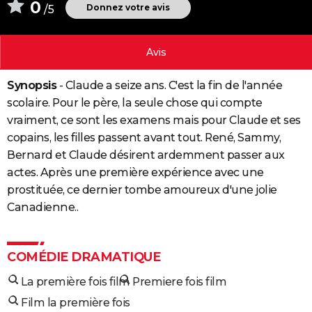
0
Donnez votre avis
/5
City break
Voyage de noces
Climat
Destinations
Voyage nature
Forum
+
PHOTO
GUIDES D'ACHAT
Avis
BONS PLANS
Synopsis
- Claude a seize ans. C'est la fin de l'année
CARTE DE VOEUX
scolaire. Pour le père, la seule chose qui compte
vraiment, ce sont les examens mais pour Claude et ses
Carte Bonne année
Carte Pâques
Carte de Noël
Carte Saint-Valentin
Carte d'anniversaire
DICTIONNAIRE
copains, les filles passent avant tout. René, Sammy,
Bernard et Claude désirent ardemment passer aux
Biographies
Expressions
Dictionnaire
Citations
Proverbes
PROGRAMME TV
actes. Après une première expérience avec une
COPAINS D'AVANT
prostituée, ce dernier tombe amoureux d'une jolie
Canadienne..
Se connecter
Collèges
Universités
Service militaire
S'inscrire
Lycées
Primaires
Entreprises
Avis de recherche
AVIS DE DÉCÈS
FORUM
COMÉDIE DRAMATIQUE
Lifestyle
Sport
Television
Cinema
Bricolage
Culture
Auto
Voyage
La première fois film
Premiere fois film
Film la première fois