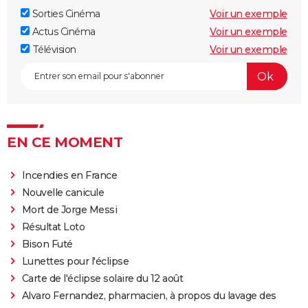
Sans filtre : critiques, streaming, casting, avis...
Sorties Cinéma
Voir un exemple
Un triomphe
Actus Cinéma
Voir un exemple
Télévision
Voir un exemple
Anora : streaming, casting, intrigue... Tout sur le film
Little Miss Sunshine
The Phoenician Scheme : faut-il voir le dernier Wes
Anderson ? Notre critique
Billy Elliot
EN CE MOMENT
En roue libre
"Pauvres créatures" : de quoi parle ce film étrange
Incendies en France
avec Emma Stone ?
Nouvelle canicule
Captain Fantastic : synopsis, casting, bande-
Mort de Jorge Messi
annonce, streaming, avis...
Résultat Loto
Bison Futé
Le Fabuleux Destin d'Amélie Poulain : synopsis,
Lunettes pour l'éclipse
casting, bande-annonce, streaming...
Carte de l'éclipse solaire du 12 août
Les goûts et les couleurs
Alvaro Fernandez, pharmacien, à propos du lavage des
Kinds of Kindness : notre critique du dernier film de