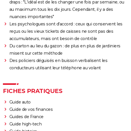
draps : "L'idéal est de les changer une fois par semaine, ou
Yorgos Lanthimos
au maximum tous les dix jours. Cependant, il y a des
May December
nuances importantes"
The Truman Show
Les psychologues sont d'accord : ceux qui conservent les
reçus ou les vieux tickets de caisses ne sont pas des
Breakfast Club : synopsis, casting, streaming, avis...
accumulateurs, mais ont besoin de contrôle
Big Fish
Du carton au lieu du gazon : de plus en plus de jardiniers
Lost in Translation : synopsis, casting, bande-
misent sur cette méthode
annonce, streaming, avis...
Des policiers déguisés en buisson verbalisent les
Juno
conducteurs utilisant leur téléphone au volant
Rémi sans famille : bande-annonce et date de sortie
du film
FICHES PRATIQUES
Guide auto
Guide de vos finances
Guides de France
Guide high-tech