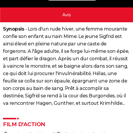
City break
Voyage de noces
Climat
Destinations
Voyage nature
Forum
+
PHOTO
Avis
GUIDES D'ACHAT
Synopsis
- Lors d'un rude hiver, une femme mourante
BONS PLANS
confie son enfant au nain Mime. Le jeune Sigfrid est
CARTE DE VOEUX
ainsi élevé en pleine nature par une caste de
forgerons. A l'âge adulte, il se forge lui-même son épée,
Carte Bonne année
Carte Pâques
Carte de Noël
Carte Saint-Valentin
Carte d'anniversaire
DICTIONNAIRE
et part défier le dragon. Après un dur combat, il réussit
à vaincre le monstre, et se baigne alors dans son sang,
Biographies
Expressions
Dictionnaire
Citations
Proverbes
PROGRAMME TV
ce qui doit lui procurer l'invulnérabilité. Hélas, une
COPAINS D'AVANT
feuille se colle sur son épaule, épargnant une zone de
son corps au bain de sang. Prêt à accomplir sa
Se connecter
Collèges
Universités
Service militaire
S'inscrire
Lycées
Primaires
Entreprises
Avis de recherche
AVIS DE DÉCÈS
destinée, Sigfrid se rend à la cour des Burgondes, où il
va rencontrer Hagen, Gunther, et surtout Krimhilde...
FORUM
Lifestyle
Sport
Television
Cinema
Bricolage
Culture
Auto
Voyage
FILM D'ACTION