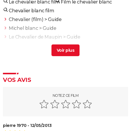
Le chevalier blanc film
Film le chevalier blanc
Chevalier blanc film
Chevalier (film)
> Guide
Michel blanc
> Guide
Le Chevalier de Maupin
> Guide
Matt le blanc
> Guide
Le grand blanc de lambaréné
> Guide
Fast and Furious 10 : séances, bande-annonce,
streaming, cameo... Les infos
VOS AVIS
Black Widow : est-ce vraiment la dernière apparition
de Scarlett Johansson chez Marvel ?
Justice League : il existe une autre version du film, les
NOTEZ CE FILM
fans la préfèrent à l'original
Les 4 Fantastiques : le film est-il la renaissance
espérée de Marvel ? L'avis des critiques
pierre 1970 - 12/05/2013
Jurassic World Renaissance : intrigue, streaming,