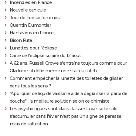
Incendies en France
bande-annonce
Nouvelle canicule
Doctor Strange 2 : que signifient les scènes post-
Tour de France femmes
génériques ? On vous explique
Quentin Dumontier
Gladiator 2 : pourquoi cette suite risque-t-elle de
Hantavirus en France
diviser les fans du film culte ?
Bison Futé
Lunettes pour l'éclipse
Kraven le chasseur : le film Marvel s'offre une
Carte de l'éclipse solaire du 12 août
sanglante bande-annonce, quelle date de sortie ?
À 62 ans, Russell Crowe s'entraîne toujours comme pour
Thunderbolts* : le dernier film Marvel vaut-il le
Gladiator : il défie même une star du catch
coup ? Les critiques sont (presque) unanimes
Comment empêcher la lunette des toilettes de glisser
Mad Max Fury Road : synopsis, casting, bande-
dans tous les sens ?
annonce, streaming, avis...
"Appliquer ce liquide vaisselle aide à dégraisser la paroi de
John Wick 4 : casting, avis, critiques, suite, séances,
douche" : la meilleure solution selon ce chimiste
streaming...
Les psychologues sont clairs : laisser la vaisselle sale
Black Panther 2 : de quoi est mort l'acteur Chadwick
s'accumuler dans l'évier n'est pas un signe de paresse,
Boseman ?
mais de saturation
Furiosa : que vaut le prequel de "Mad Max Fury