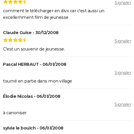
Signaler
avis, critiques, casting...
comment le télécharger en divx car c'est aussi un
Ballerina : un film d'action que les fans de John Wick
excellemment film de jeunesse
ne voudront pas rater
La Planète des Singes 2024 : est-il indispensable de
Claude Guise - 30/12/2008
voir le reste de la saga avant de voir ce film ?
Signaler
Superman : est-ce que cette nouvelle version vaut le
C'est un souvenir de jeunesse.
coup ? Voici ce qu'en pensent les critiques
Everything Everywhere All at once : explication du
Pascal HERBAUT - 06/01/2008
film aux 7 Oscars et de sa fin
Signaler
Mission Impossible 8 : Tom Cruise refuse de répondre
tourné en partie dans mon village
à cette question que tout le monde se pose
Deadpool et Wolverine : est-il vraiment
Élodie Nicolas - 06/01/2008
indispensable de voir la scène post-générique ?
Signaler
Mission Impossible 7 : casting, avis, bande-annonce,
à canoniser
suite, critique...
sylvie le boulch - 06/01/2008
Avengers Doomsday : la bande-annonce est enfin