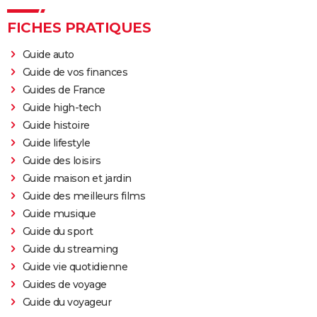
Road" ? Notre critique
FICHES PRATIQUES
The Batman : intrigue, casting, avis, streaming,
bande-annonce...
Guide auto
Piège de cristal
Guide de vos finances
Guides de France
Batman v Superman : le crossover de super-héros a-
Guide high-tech
t-il une suite ?
Guide histoire
Morbius : y a-t-il une scène post-générique à la fin du
Guide lifestyle
film ?
Guide des loisirs
Spider-Man No Way Home : où voir le film en VOD
Guide maison et jardin
streaming et à quel prix ?
Guide des meilleurs films
Les Éternels : que signifient les scènes post-
Guide musique
générique ? Explications
Guide du sport
The Suicide Squad : synopsis, casting, bande-
Guide du streaming
annonce, seances, streaming...
Guide vie quotidienne
Guides de voyage
Kingsman 3 : date, casting.... Ce que l'on sait sur le
Guide du voyageur
film