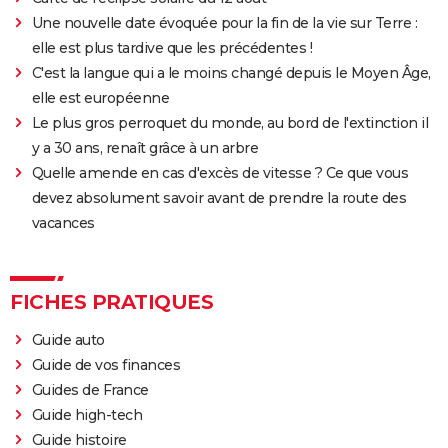
streaming...
Une nouvelle date évoquée pour la fin de la vie sur Terre :
Luca : synopsis, casting, bande-annonce, streaming,
elle est plus tardive que les précédentes !
Disney+, interview, DVD...
C'est la langue qui a le moins changé depuis le Moyen Âge,
Soul : synopsis, voix françaises, bande-annonce,
elle est européenne
streaming...
Le plus gros perroquet du monde, au bord de l'extinction il
y a 30 ans, renaît grâce à un arbre
Le Géant de fer
Quelle amende en cas d'excès de vitesse ? Ce que vous
Les Minions 2 : âge, casting, vf, critiques, bande-
devez absolument savoir avant de prendre la route des
annonce, avis...
vacances
Buzz l'éclair : à partir de quel âge voir le spin-off de
Toy Story ?
Wall-E
FICHES PRATIQUES
Toy Story 4 : une suite à voir ? Les critiques
Guide auto
La Reine des neiges 2 : synopsis, critiques, chansons...
Guide de vos finances
tout sur le dessin-animé
Guides de France
Spider-Man Beyond the Spider-Verse : mauvaise
Guide high-tech
nouvelle pour les fans, l'attente sera encore longue
Guide histoire