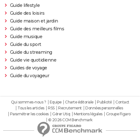
Princesse Mononoké
Guide lifestyle
Guide des loisirs
Les Bad Guys
Guide maison et jardin
Raya et le dernier dragon : dans les coulisses du film
Guide des meilleurs films
Disney
Guide musique
Guide du sport
Guide du streaming
Guide vie quotidienne
Guides de voyage
Guide du voyageur
Qui sommes-nous ?
Equipe
Charte éditoriale
Publicité
Contact
Tous les articles
RSS
Recrutement
Données personnelles
Paramétrer les cookies
Gérer Utiq
Mentions légales
Groupe Figaro
© 2026 CCM Benchmark