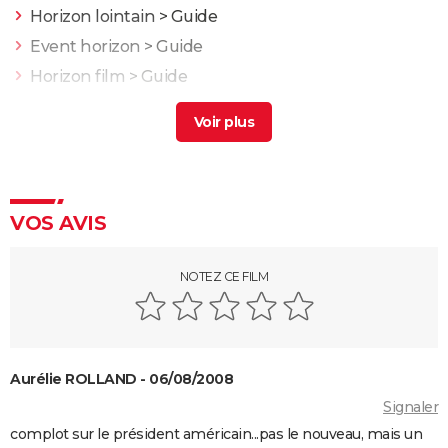
Horizon lointain
> Guide
Event horizon
> Guide
Horizon film
> Guide
L'horizon film
> Guide
À travers ma fenêtre 2 : l'amour pour horizon
>
Guide
Le Prestige : avez-vous bien compris le film ? Les
explications sur la fin
VOS AVIS
Get Out
Enemy : que signifie la fin du film ? Tentative
NOTEZ CE FILM
d'explication
Fargo : les frères Coen se moquent totalement des
spectateurs dans le générique, êtes-vous tombé
Aurélie ROLLAND - 06/08/2008
dans le panneau ?
Signaler
Un simple accident : Palme d'or, bande-annonce,
complot sur le président américain...pas le nouveau, mais un
streaming, séances, avis...