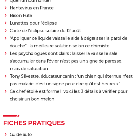
Quentin Dumontier
Black Swan
Hantavirus en France
Psychose
Bison Futé
Le Silence des agneaux
Lunettes pour l'éclipse
Carte de l'éclipse solaire du 12 août
Fight Club
"Appliquer ce liquide vaisselle aide à dégraisser la paroi de
Pulp Fiction
douche" : la meilleure solution selon ce chimiste
Les Crimes du futur
Les psychologues sont clairs : laisser la vaisselle sale
Les Dents de la mer
s'accumuler dans l'évier n'est pas un signe de paresse,
Drive : Ryan Gosling conduit-il vraiment dans le
mais de saturation
film ?
Tony Silvestre, éducateur canin : "un chien qui éternue n'est
pas malade, c'est un signe pour dire qu'il est heureux"
American Nightmare
Ce chef étoilé est formel : voici les 3 détails à vérifier pour
Old boy
choisir un bon melon
Maigret : synopsis, casting, Depardieu, avis...
The Dog Stars : le thriller de Ridley Scott se dévoile
dans une nouvelle bande-annonce
FICHES PRATIQUES
Guide auto