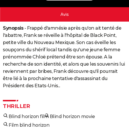
City break
Voyage de noces
Climat
Destinations
Voyage nature
Forum
+
PHOTO
Avis
GUIDES D'ACHAT
Synopsis
- Frappé d'amnésie après qu'on ait tenté de
BONS PLANS
l'abattre, Frank se réveille à l'hôpital de Black Point,
CARTE DE VOEUX
petite ville du Nouveau Mexique. Son cas éveille les
soupçons du shérif local tandis qu'une jeune femme
Carte Bonne année
Carte Pâques
Carte de Noël
Carte Saint-Valentin
Carte d'anniversaire
DICTIONNAIRE
prénommée Chloë prétend être son épouse. A la
recherche de son identité, et alors que les souvenirs lui
Biographies
Expressions
Dictionnaire
Citations
Proverbes
PROGRAMME TV
reviennent par bribes, Frank découvre qu'il pourrait
COPAINS D'AVANT
être lié à la prochaine tentative d'assassinat du
Président des Etats-Unis...
Se connecter
Collèges
Universités
Service militaire
S'inscrire
Lycées
Primaires
Entreprises
Avis de recherche
AVIS DE DÉCÈS
FORUM
THRILLER
Lifestyle
Sport
Television
Cinema
Bricolage
Culture
Auto
Voyage
Blind horizon film
Blind horizon movie
Film blind horizon