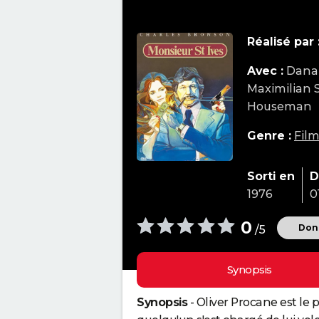
Réalisé par 
Avec :
Dana 
Maximilian 
Houseman
Genre :
Film
Sorti en
D
1976
0
0
Donn
/5
Synopsis
Synopsis
- Oliver Procane est le