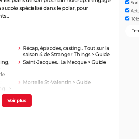
er les plans de son prochain hold-up. Il engage
Sort
 succès spécialisé dans le polar, pour
Act
s...
Télé
Récap, épisodes, casting... Tout sur la
saison 4 de Stranger Things
> Guide
ing,
Saint-Jacques... La Mecque
> Guide
e
de
:
Mortelle St-Valentin
> Guide
g...
>
 bande-
Black Widow : est-ce vraiment la
Les
dernière apparition de Scarlett
Johansson chez Marvel ?
utre
Les 4 Fantastiques : le film est-il la
fèrent
renaissance espérée de Marvel ?
L'avis des critiques