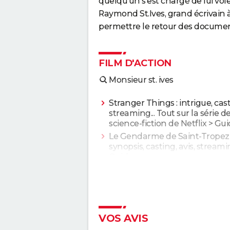
quelqu'un s'est chargé de lui vol
Raymond St.Ives, grand écrivain à
permettre le retour des document
FILM D'ACTION
Monsieur st. ives
Stranger Things : intrigue, cast
streaming... Tout sur la série d
science-fiction de Netflix
> Gui
Le Gendarme de Saint-Tropez 
synopsis, casting, avis, streamin
Guide
Fast and Furious 10 : séances,
annonce, streaming, cameo... 
infos
Justice League : il existe une a
version du film, les fans la pré
VOS AVIS
à l'original