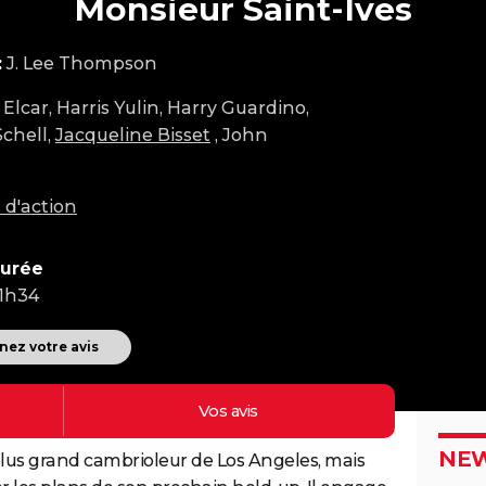
Monsieur Saint-Ives
:
J. Lee Thompson
Elcar, Harris Yulin, Harry Guardino,
Schell,
Jacqueline Bisset
, John
 d'action
urée
1h34
ez votre avis
Vos
avis
NEW
 plus grand cambrioleur de Los Angeles, mais