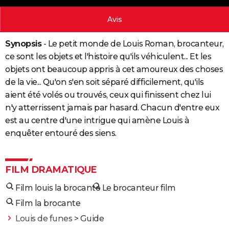
City break
Voyage de noces
Climat
Destinations
Voyage nature
Forum
+
PHOTO
Avis
GUIDES D'ACHAT
Synopsis
- Le petit monde de Louis Roman, brocanteur,
BONS PLANS
ce sont les objets et l'histoire qu'ils véhiculent... Et les
objets ont beaucoup appris à cet amoureux des choses
CARTE DE VOEUX
de la vie... Qu'on s'en soit séparé difficilement, qu'ils
Carte Bonne année
Carte Pâques
Carte de Noël
Carte Saint-Valentin
Carte d'anniversaire
aient été volés ou trouvés, ceux qui finissent chez lui
DICTIONNAIRE
n'y atterrissent jamais par hasard. Chacun d'entre eux
Biographies
Expressions
Dictionnaire
Citations
Proverbes
PROGRAMME TV
est au centre d'une intrigue qui amène Louis à
enquêter entouré des siens.
COPAINS D'AVANT
Se connecter
Collèges
Universités
Service militaire
S'inscrire
Lycées
Primaires
Entreprises
Avis de recherche
AVIS DE DÉCÈS
FILM DRAMATIQUE
FORUM
Film louis la brocante
Le brocanteur film
Lifestyle
Sport
Television
Cinema
Bricolage
Culture
Auto
Voyage
Film la brocante
Louis de funes
> Guide