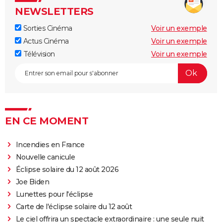
NEWSLETTERS
"Babylon" : critiques, séances, avis, casting,
streaming, bande-annonce...
Sorties Cinéma
Voir un exemple
Rocky
Actus Cinéma
Voir un exemple
Télévision
Voir un exemple
La chambre d'à côté : faut-il voir le dernier Pedro
Almodóvar ? Ce qu'en disent les critiques presse
The Whale
Le Comte de Monte-Cristo : le film avec Pierre Niney
est-il inspiré d'une histoire vraie ?
EN CE MOMENT
Juré n°2 : s'agit-il (véritablement) du dernier film de
Clint Eastwood ?
Incendies en France
Le Parrain
Nouvelle canicule
Il était une fois en Amérique
Éclipse solaire du 12 août 2026
Joe Biden
Peter von Kant
Lunettes pour l'éclipse
Nomadland : synopsis, casting, Oscars, photos,
Carte de l'éclipse solaire du 12 août
streaming, avis...
Le ciel offrira un spectacle extraordinaire : une seule nuit