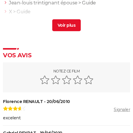
Jean-louis trintignant épouse
> Guide
X
> Guide
La Môme : "Quel choc !" Est-ce Marion Cotillard qui
chante dans le film ?
> Accueil - Biopic
Prisoners : vous n'avez pas tout compris ? La fin du
film de Denis Villeneuve expliquée
> Accueil -
Thriller
VOS AVIS
L'Odyssée : "chef d'oeuvre épique", "expérience
brute"... Les critiques sont unanimes
NOTEZ CE FILM
L'Etranger : que vaut l'adaptation du roman d'Albert
Camus par François Ozon ? L'avis des critiques
Anatomie d'une chute : Sandra a-t-elle vraiment tué
son mari ? Ce qu'en dit la réalisatrice Justine Triet
Florence RENAULT - 20/06/2010
Les Evadés : synopsis, histoire vraie, casting,
Signaler
streaming, avis...
excelent
Voyage au bout de l'enfer
Gabriel REYRAT - 19/06/2010