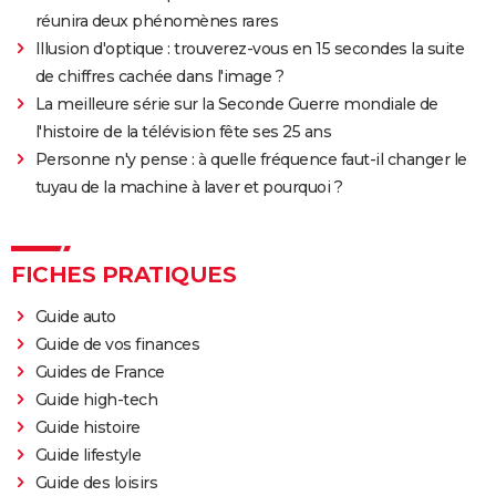
Sound of Metal
réunira deux phénomènes rares
Slalom
Illusion d'optique : trouverez-vous en 15 secondes la suite
Oh Canada : que vaut le film avec Richard Gere et
de chiffres cachée dans l'image ?
Jacob Elordi présenté au Festival de Cannes ?
La meilleure série sur la Seconde Guerre mondiale de
l'histoire de la télévision fête ses 25 ans
Personne n'y pense : à quelle fréquence faut-il changer le
tuyau de la machine à laver et pourquoi ?
FICHES PRATIQUES
Guide auto
Guide de vos finances
Guides de France
Guide high-tech
Guide histoire
Guide lifestyle
Guide des loisirs