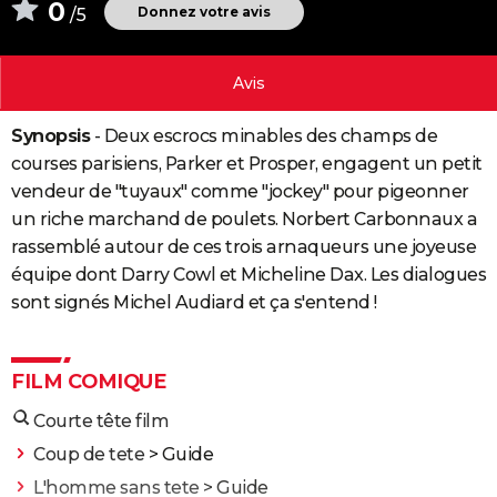
0
Donnez votre avis
/5
City break
Voyage de noces
Climat
Destinations
Voyage nature
Forum
+
PHOTO
GUIDES D'ACHAT
Avis
BONS PLANS
Synopsis
- Deux escrocs minables des champs de
CARTE DE VOEUX
courses parisiens, Parker et Prosper, engagent un petit
vendeur de "tuyaux" comme "jockey" pour pigeonner
Carte Bonne année
Carte Pâques
Carte de Noël
Carte Saint-Valentin
Carte d'anniversaire
DICTIONNAIRE
un riche marchand de poulets. Norbert Carbonnaux a
rassemblé autour de ces trois arnaqueurs une joyeuse
Biographies
Expressions
Dictionnaire
Citations
Proverbes
PROGRAMME TV
équipe dont Darry Cowl et Micheline Dax. Les dialogues
COPAINS D'AVANT
sont signés Michel Audiard et ça s'entend !
Se connecter
Collèges
Universités
Service militaire
S'inscrire
Lycées
Primaires
Entreprises
Avis de recherche
AVIS DE DÉCÈS
FILM COMIQUE
FORUM
Courte tête film
Lifestyle
Sport
Television
Cinema
Bricolage
Culture
Auto
Voyage
Coup de tete
> Guide
L'homme sans tete
> Guide