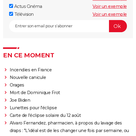
pendant trois mois pour cette scène qui ne dure
Actus Cinéma
Voir un exemple
pourtant que quelques minutes
Télévision
Voir un exemple
Le diable s'habille en Prada 2 : le film aura-t-il droit à
une suite ?
Barbie : même Ryan Gosling était "déçu", les
nominations aux Oscars ont provoqué un tollé
EN CE MOMENT
Astérix et Obélix et L'Empire du Milieu : casting,
streaming, critiques, avis... Tout savoir
Incendies en France
Kaamelott, premier volet : quand sort la suite du film
Nouvelle canicule
au cinéma ?
Orages
La Cité de la peur : Valérie Lemercier a fait une
Mort de Dominique Frot
bourde lors du tournage, l'avez-vous remarquée à
Joe Biden
l'écran ?
Lunettes pour l'éclipse
Qu'est-ce qu'on a fait au Bon Dieu 3 : une suite est-
Carte de l'éclipse solaire du 12 août
elle prévue ?
Alvaro Fernandez, pharmacien, à propos du lavage des
Fratè
draps : "L'idéal est de les changer une fois par semaine, ou