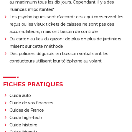
au maximum tous les dix jours. Cependant, il y a des
Les Tuche 4 : la mort de Michel Blanc a été "terrible"
nuances importantes"
pour Jean-Paul Rouve
Les psychologues sont d'accord : ceux qui conservent les
En même temps
reçus ou les vieux tickets de caisses ne sont pas des
Les Aventures de Rabbi Jacob
accumulateurs, mais ont besoin de contrôle
L'Origine du monde
Du carton au lieu du gazon : de plus en plus de jardiniers
OSS 117 3 : que disent les critiques sur le film ?
misent sur cette méthode
Des policiers déguisés en buisson verbalisent les
Monty Python, Sacré Graal
conducteurs utilisant leur téléphone au volant
The French Dispatch : faut-il voir le dernier Wes
Anderson ? Critiques
La Traversée
FICHES PRATIQUES
Gaston Lagaffe : intrigue, avis, streaming... Tout sur
Guide auto
l'adaptation de la BD culte
Guide de vos finances
Guides de France
Guide high-tech
Guide histoire