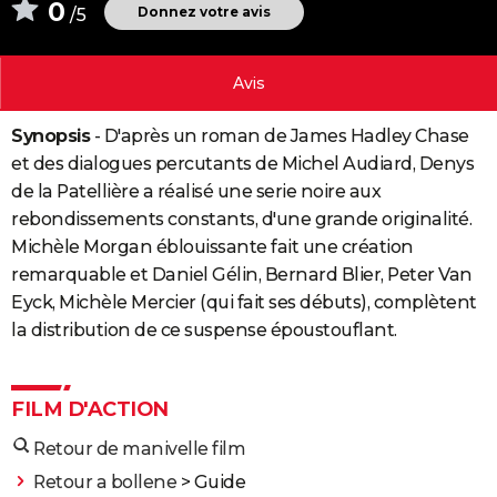
0
Donnez votre avis
/5
City break
Voyage de noces
Climat
Destinations
Voyage nature
Forum
+
PHOTO
GUIDES D'ACHAT
Avis
BONS PLANS
Synopsis
- D'après un roman de James Hadley Chase
CARTE DE VOEUX
et des dialogues percutants de Michel Audiard, Denys
de la Patellière a réalisé une serie noire aux
Carte Bonne année
Carte Pâques
Carte de Noël
Carte Saint-Valentin
Carte d'anniversaire
DICTIONNAIRE
rebondissements constants, d'une grande originalité.
Michèle Morgan éblouissante fait une création
Biographies
Expressions
Dictionnaire
Citations
Proverbes
PROGRAMME TV
remarquable et Daniel Gélin, Bernard Blier, Peter Van
COPAINS D'AVANT
Eyck, Michèle Mercier (qui fait ses débuts), complètent
la distribution de ce suspense époustouflant.
Se connecter
Collèges
Universités
Service militaire
S'inscrire
Lycées
Primaires
Entreprises
Avis de recherche
AVIS DE DÉCÈS
FORUM
FILM D'ACTION
Lifestyle
Sport
Television
Cinema
Bricolage
Culture
Auto
Voyage
Retour de manivelle film
Retour a bollene
> Guide