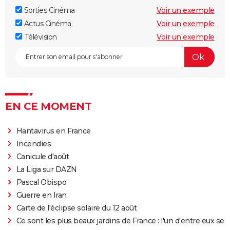
ne voudront pas rater
Sorties Cinéma
Voir un exemple
La Planète des Singes 2024 : est-il indispensable de
Actus Cinéma
Voir un exemple
voir le reste de la saga avant de voir ce film ?
Télévision
Voir un exemple
Superman : est-ce que cette nouvelle version vaut le
coup ? Voici ce qu'en pensent les critiques
Everything Everywhere All at once : explication du
film aux 7 Oscars et de sa fin
EN CE MOMENT
Mission Impossible 8 : Tom Cruise refuse de répondre
à cette question que tout le monde se pose
Hantavirus en France
Deadpool et Wolverine : est-il vraiment
Incendies
indispensable de voir la scène post-générique ?
Canicule d'août
Mission Impossible 7 : casting, avis, bande-annonce,
La Liga sur DAZN
suite, critique...
Pascal Obispo
Avengers Doomsday : la bande-annonce est enfin
Guerre en Iran
sortie, et on ne comprend plus grand chose au MCU
Carte de l'éclipse solaire du 12 août
Tomb Raider : synopsis, Alicia Vikander, streaming,
Ce sont les plus beaux jardins de France : l'un d'entre eux se