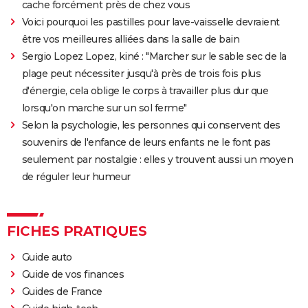
avis... Tout sur le film sur Lara Croft
cache forcément près de chez vous
Voici pourquoi les pastilles pour lave-vaisselle devraient
Shang Chi : synopsis, casting, scènes post-générique,
être vos meilleures alliées dans la salle de bain
streaming, critiques, Disney+...
Sergio Lopez Lopez, kiné : "Marcher sur le sable sec de la
Uncharted : faut-il connaître le jeu avant de voir le
plage peut nécessiter jusqu'à près de trois fois plus
film ?
d'énergie, cela oblige le corps à travailler plus dur que
Venom : synopsis, casting, streaming, avis... Tout sur
lorsqu'on marche sur un sol ferme"
le film avec Tom Hardy
Selon la psychologie, les personnes qui conservent des
Ant-Man 3 : critiques, scène post-générique, bande-
souvenirs de l'enfance de leurs enfants ne le font pas
annonce, casting...
seulement par nostalgie : elles y trouvent aussi un moyen
Fast and Furious 9 : synopsis, casting, bande-
de réguler leur humeur
annonce, streaming, photos, avis...
Top Gun Maverick : Tom Cruise a-t-il vraiment piloté
FICHES PRATIQUES
des avions pour les besoins du film ?
Hunger Games, Lever de soleil sur la Moisson : Effie,
Guide auto
Haymitch... des personnages bien connus dans la
Guide de vos finances
bande-annonce
Guides de France
Doctor Strange 2 : que signifient les scènes post-