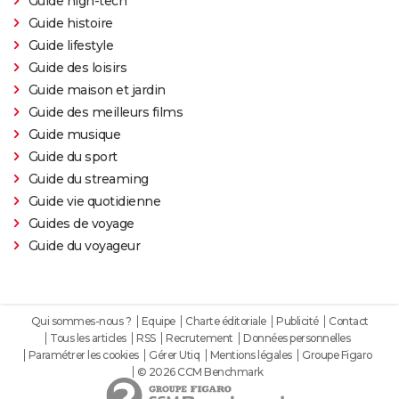
Guide high-tech
génériques ? On vous explique
Guide histoire
Guide lifestyle
Gladiator 2 : pourquoi cette suite risque-t-elle de
Guide des loisirs
diviser les fans du film culte ?
Guide maison et jardin
Kraven le chasseur : le film Marvel s'offre une
Guide des meilleurs films
sanglante bande-annonce, quelle date de sortie ?
Guide musique
Thunderbolts* : le dernier film Marvel vaut-il le
Guide du sport
coup ? Les critiques sont (presque) unanimes
Guide du streaming
Mad Max Fury Road : synopsis, casting, bande-
Guide vie quotidienne
annonce, streaming, avis...
Guides de voyage
John Wick 4 : casting, avis, critiques, suite, séances,
Guide du voyageur
streaming...
Black Panther 2 : de quoi est mort l'acteur Chadwick
Boseman ?
Qui sommes-nous ?
Equipe
Charte éditoriale
Publicité
Contact
Tous les articles
RSS
Recrutement
Données personnelles
Furiosa : que vaut le prequel de "Mad Max Fury
Paramétrer les cookies
Gérer Utiq
Mentions légales
Groupe Figaro
Road" ? Notre critique
© 2026 CCM Benchmark
The Batman : intrigue, casting, avis, streaming,