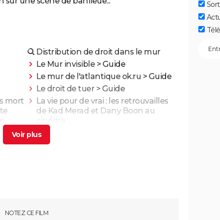
 sur une scène de banlieue...
Sort
Act
Télé
Distribution de droit dans le mur
Le Mur invisible
> Guide
Le mur de l'atlantique ok.ru
> Guide
Le droit de tuer
> Guide
is mort
La vie pour de vrai : les retrouvailles
te
de Kad Merad et Dany Boon au
lm
cinéma
nt
Adieu Les Cons : synopsis, critique,
ais
César, âge, bande-annonce, avis...
illa,
On sourit pour la photo
ns God
Le diable s'habille en Prada 2 : le film
NOTEZ CE FILM
rois
aura-t-il droit à une suite ?