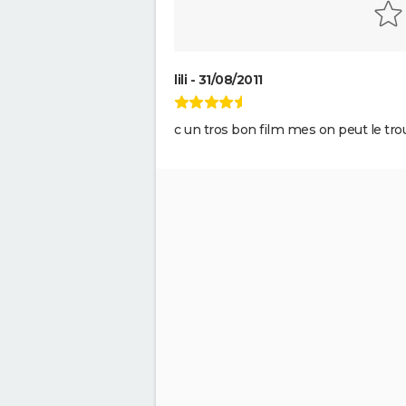
mois pour cette scène qui ne 
pourtant que quelques minut
Barbie : même Ryan Gosling ét
"déçu", les nominations aux O
lili - 31/08/2011
ont provoqué un tollé
Kaamelott, premier volet : qu
sort la suite du film au cinéma
c un tros bon film mes on peut le tro
Qu'est-ce qu'on a fait au Bon Di
une suite est-elle prévue ?
Les Tuche 4 : la mort de Miche
Blanc a été "terrible" pour Jea
Rouve
Les Aventures de Rabbi Jacob
OSS 117 3 : que disent les critiq
le film ?
The French Dispatch : faut-il vo
dernier Wes Anderson ? Critiq
Gaston Lagaffe : intrigue, avis,
streaming... Tout sur l'adaptat