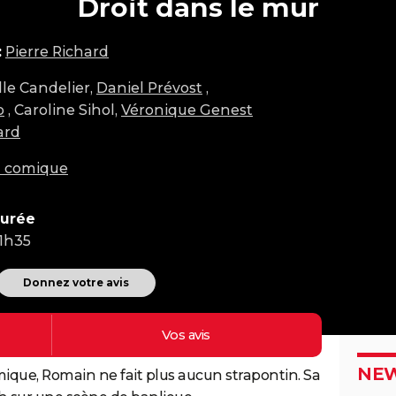
Droit dans le mur
:
Pierre Richard
lle Candelier,
Daniel Prévost
,
o
, Caroline Sihol,
Véronique Genest
ard
m comique
urée
1h35
Donnez votre avis
Vos
avis
NEW
ique, Romain ne fait plus aucun strapontin. Sa