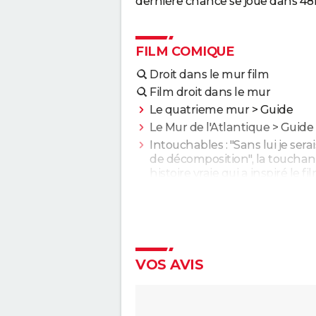
dernière chance se joue dans 48h
FILM COMIQUE
Droit dans le mur film
Film droit dans le mur
Le quatrieme mur
> Guide
Le Mur de l'Atlantique
> Guide
Intouchables : "Sans lui je sera
de décomposition", la touchan
histoire vraie qui a inspiré le fi
culte
Le Dîner de cons : ça a vraime
existé, un célèbre acteur franç
s'est même fait piéger
Les Tuche 5 : le roi Charles, Cam
VOS AVIS
Elton John... Qui les jouent da
save the Tuche ?
La Grande Vadrouille : Louis de
Funès s'est entraîné pendant t