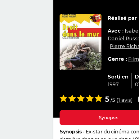
Réalisé par 
Avec :
Isabe
Daniel Russ
,
Pierre Rich
Genre :
Fil
Sorti en
D
1997
0
5
/5
(
1 avis
)
Synopsis
Synopsis
- Ex-star du cinéma com