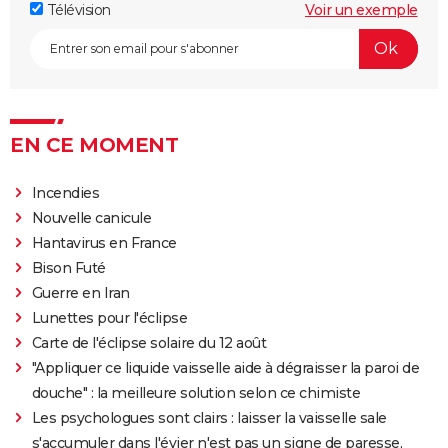
pourtant que quelques minutes
Télévision
Voir un exemple
Le diable s'habille en Prada 2 : le film aura-t-il droit à
une suite ?
Barbie : même Ryan Gosling était "déçu", les
nominations aux Oscars ont provoqué un tollé
EN CE MOMENT
Astérix et Obélix et L'Empire du Milieu : casting,
streaming, critiques, avis... Tout savoir
Incendies
Kaamelott, premier volet : quand sort la suite du film
Nouvelle canicule
au cinéma ?
Hantavirus en France
La Cité de la peur : Valérie Lemercier a fait une
Bison Futé
bourde lors du tournage, l'avez-vous remarquée à
Guerre en Iran
l'écran ?
Lunettes pour l'éclipse
Qu'est-ce qu'on a fait au Bon Dieu 3 : une suite est-
Carte de l'éclipse solaire du 12 août
elle prévue ?
"Appliquer ce liquide vaisselle aide à dégraisser la paroi de
Fratè
douche" : la meilleure solution selon ce chimiste
Les psychologues sont clairs : laisser la vaisselle sale
Les Tuche 4 : la mort de Michel Blanc a été "terrible"
s'accumuler dans l'évier n'est pas un signe de paresse,
pour Jean-Paul Rouve