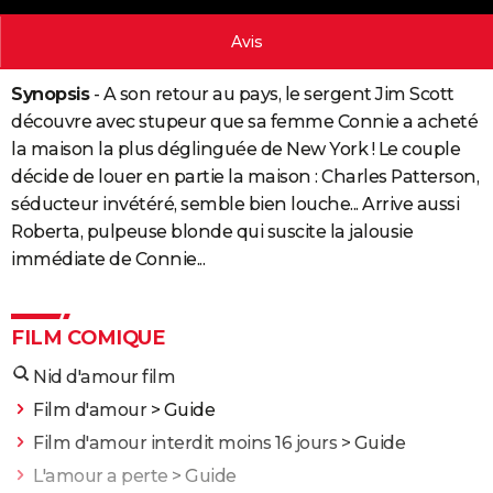
City break
Voyage de noces
Climat
Destinations
Voyage nature
Forum
+
PHOTO
Avis
GUIDES D'ACHAT
Synopsis
- A son retour au pays, le sergent Jim Scott
BONS PLANS
découvre avec stupeur que sa femme Connie a acheté
la maison la plus déglinguée de New York ! Le couple
CARTE DE VOEUX
décide de louer en partie la maison : Charles Patterson,
Carte Bonne année
Carte Pâques
Carte de Noël
Carte Saint-Valentin
Carte d'anniversaire
séducteur invétéré, semble bien louche... Arrive aussi
DICTIONNAIRE
Roberta, pulpeuse blonde qui suscite la jalousie
Biographies
Expressions
Dictionnaire
Citations
Proverbes
PROGRAMME TV
immédiate de Connie...
COPAINS D'AVANT
Se connecter
Collèges
Universités
Service militaire
S'inscrire
Lycées
Primaires
Entreprises
Avis de recherche
FILM COMIQUE
AVIS DE DÉCÈS
Nid d'amour film
FORUM
Film d'amour
> Guide
Lifestyle
Sport
Television
Cinema
Bricolage
Culture
Auto
Voyage
Film d'amour interdit moins 16 jours
> Guide
L'amour a perte
> Guide