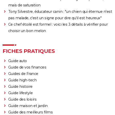
mais de saturation
En même temps
Tony Silvestre, éducateur canin : "un chien qui éternue n'est
Les Aventures de Rabbi Jacob
pas malade, c'est un signe pour dire qu'il est heureux"
L'Origine du monde
Ce chef étoilé est formel : voici les 3 détails à vérifier pour
OSS 117 3 : que disent les critiques sur le film ?
choisir un bon melon
Monty Python, Sacré Graal
The French Dispatch : faut-il voir le dernier Wes
FICHES PRATIQUES
Anderson ? Critiques
La Traversée
Guide auto
Guide de vos finances
Gaston Lagaffe : intrigue, avis, streaming... Tout sur
Guides de France
l'adaptation de la BD culte
Guide high-tech
Guide histoire
Guide lifestyle
Guide des loisirs
Guide maison et jardin
Guide des meilleurs films