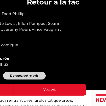
Retour à la fac
:
Todd Phillips
tte Lewis
,
Ellen Pompeo
, Seann
t, Jeremy Piven,
Vince Vaughn
,
m comique
urée
1h32
Donnez votre avis
Vos
avis
NEW
qui, rentrant chez lui plus tôt que prévu,