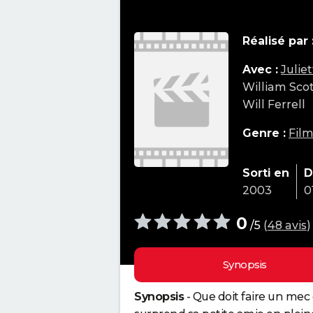
Réalisé par 
Avec :
Julie
William Scot
Will Ferrell
Genre :
Fil
Sorti en
D
2003
0
0
/5
(
48 avis
)
Synopsis
Synopsis
- Que doit faire un mec 