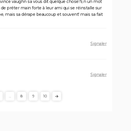
l et vince vaughn sa vous dit quelque chose?En un mot
ir le
La Traversée
e préter main forte à leur ami qui se réinstalle sur
ues
, mais sa dérape beaucoup et souvent! mais sa fait
ion de
Signaler
Signaler
...
8
9
10