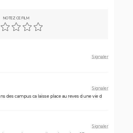
illa,
On sourit pour la photo
ns God
NOTEZ CE FILM
Le diable s'habille en Prada 2 : le film
rois
aura-t-il droit à une suite ?
dure
es
ait
Astérix et Obélix et L'Empire du
scars
Milieu : casting, streaming, critiques,
Signaler
avis... Tout savoir
and
La Cité de la peur : Valérie Lemercier a
 ?
fait une bourde lors du tournage,
l'avez-vous remarquée à l'écran ?
eu 3 :
Fratè
Signaler
ans des campus ca laisse place au reves d une vie d
l
En même temps
n-Paul
L'Origine du monde
ues sur
Monty Python, Sacré Graal
Signaler