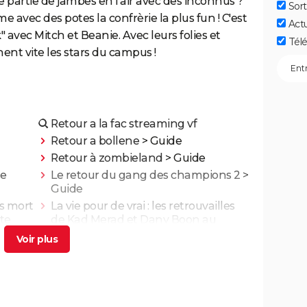
 partie de jambes en l'air avec des inconnus ?
Sort
rme avec des potes la confrèrie la plus fun ! C'est
Act
avec Mitch et Beanie. Avec leurs folies et
Télé
nent vite les stars du campus !
Retour a la fac streaming vf
Retour a bollene
> Guide
Retour à zombieland
> Guide
de
Le retour du gang des champions 2
>
Guide
is mort
La vie pour de vrai : les retrouvailles
te
de Kad Merad et Dany Boon au
lm
cinéma
nt
Adieu Les Cons : synopsis, critique,
ais
César, âge, bande-annonce, avis...