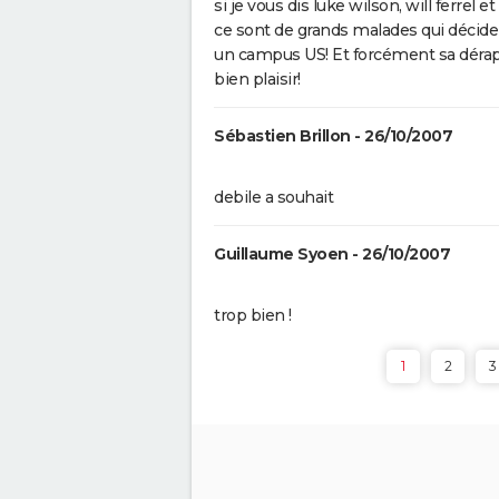
si je vous dis luke wilson, will ferre
The French Dispatch : faut-il vo
ce sont de grands malades qui décide d
dernier Wes Anderson ? Critiq
un campus US! Et forcément sa dérape
Gaston Lagaffe : intrigue, avis,
bien plaisir!
streaming... Tout sur l'adaptat
la BD culte
Sébastien Brillon - 26/10/2007
debile a souhait
Guillaume Syoen - 26/10/2007
trop bien !
1
2
3