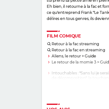
surprend sa petite amie en pleine
Eh bien, il retourne à la fac et fo
ce qu'entreprend Frank "Le Tank" 
délires en tous genres, ils devien
FILM COMIQUE
Retour à la fac streaming
Retour à la fac en streaming
Aliens, le retour
> Guide
Le retour de la momie 3
> Gui
Intouchables : "Sans lui je sera
de décomposition", la touchan
histoire vraie qui a inspiré le fi
culte
Le Dîner de cons : ça a vraime
existé, un célèbre acteur franç
s'est même fait piéger