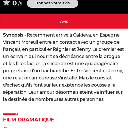
0
Donnez votre avis
/5
City break
Voyage de noces
Climat
Destinations
Voyage nature
Forum
+
PHOTO
GUIDES D'ACHAT
Avis
BONS PLANS
Synopsis
- Récemment arrivé à Caldeva, en Espagne,
CARTE DE VOEUX
Vincent Moreuil entre en contact avec un groupe de
français, en particulier Régnier et Jenny. Le premier est
Carte Bonne année
Carte Pâques
Carte de Noël
Carte Saint-Valentin
Carte d'anniversaire
DICTIONNAIRE
un écrivain qui nourrit sa déchéance entre la drogue
et les filles faciles, la seconde est une quadragénaire
Biographies
Expressions
Dictionnaire
Citations
Proverbes
PROGRAMME TV
propriétaire d'un bar branché. Entre Vincent et Jenny,
COPAINS D'AVANT
une relation amoureuse s'installe. Mais le constat
d'échec qu'ils font sur leur existence les pousse à la
Se connecter
Collèges
Universités
Service militaire
S'inscrire
Lycées
Primaires
Entreprises
Avis de recherche
AVIS DE DÉCÈS
séparation. Leur amour désormais éteint va influer sur
la destinée de nombreuses autres personnes.
FORUM
Lifestyle
Sport
Television
Cinema
Bricolage
Culture
Auto
Voyage
FILM DRAMATIQUE