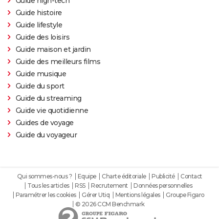
Guide high-tech
Sound of Metal
Guide histoire
Slalom
Guide lifestyle
Oh Canada : que vaut le film avec Richard Gere et
Guide des loisirs
Jacob Elordi présenté au Festival de Cannes ?
Guide maison et jardin
Guide des meilleurs films
Guide musique
Guide du sport
Guide du streaming
Guide vie quotidienne
Guides de voyage
Guide du voyageur
Qui sommes-nous ?
Equipe
Charte éditoriale
Publicité
Contact
Tous les articles
RSS
Recrutement
Données personnelles
Paramétrer les cookies
Gérer Utiq
Mentions légales
Groupe Figaro
© 2026 CCM Benchmark