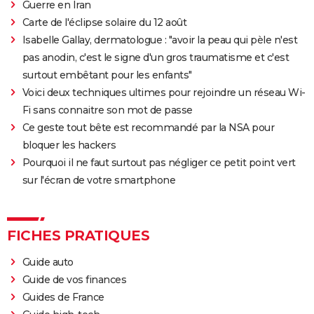
Les Passagers de la nuit
Guerre en Iran
Carte de l'éclipse solaire du 12 août
"Babylon" : critiques, séances, avis, casting,
Isabelle Gallay, dermatologue : "avoir la peau qui pèle n'est
streaming, bande-annonce...
pas anodin, c'est le signe d'un gros traumatisme et c'est
Rocky
surtout embêtant pour les enfants"
La chambre d'à côté : faut-il voir le dernier Pedro
Voici deux techniques ultimes pour rejoindre un réseau Wi-
Almodóvar ? Ce qu'en disent les critiques presse
Fi sans connaitre son mot de passe
The Whale
Ce geste tout bête est recommandé par la NSA pour
Le Comte de Monte-Cristo : le film avec Pierre Niney
bloquer les hackers
est-il inspiré d'une histoire vraie ?
Pourquoi il ne faut surtout pas négliger ce petit point vert
sur l'écran de votre smartphone
Juré n°2 : s'agit-il (véritablement) du dernier film de
Clint Eastwood ?
Le Parrain
FICHES PRATIQUES
Il était une fois en Amérique
Guide auto
Peter von Kant
Guide de vos finances
Nomadland : synopsis, casting, Oscars, photos,
Guides de France
streaming, avis...