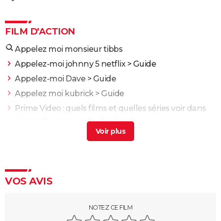
FILM D'ACTION
Appelez moi monsieur tibbs
Appelez-moi johnny 5 netflix
> Guide
Appelez-moi Dave
> Guide
Appelez moi kubrick
> Guide
Prime Video : quels films et quelles séries voir dans
les prochains jours ?
> Guide
Better call Saul : casting, synopsis et streaming,
découvrez tout ce qu'il faut savoir
> Guide
Fast and Furious 10 : séances, bande-annonce,
streaming, cameo... Les infos
VOS AVIS
Black Widow : est-ce vraiment la dernière apparition
de Scarlett Johansson chez Marvel ?
NOTEZ CE FILM
Justice League : il existe une autre version du film, les