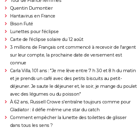
Tour de France femmes
indispensable de voir la scène post-générique ?
Quentin Dumontier
Mission Impossible 7 : casting, avis, bande-annonce,
Hantavirus en France
suite, critique...
Bison Futé
Avengers Doomsday : la bande-annonce est enfin
Lunettes pour l'éclipse
sortie, et on ne comprend plus grand chose au MCU
Carte de l'éclipse solaire du 12 août
Tomb Raider : synopsis, Alicia Vikander, streaming,
3 millions de Français ont commencé à recevoir de l'argent
avis... Tout sur le film sur Lara Croft
sur leur compte, la prochaine date de versement est
connue
Shang Chi : synopsis, casting, scènes post-générique,
Carla Villa, 101 ans : "Je me lève entre 7 h 30 et 8 h du matin
streaming, critiques, Disney+...
et je prends un café avec des petits biscuits au petit-
Uncharted : faut-il connaître le jeu avant de voir le
déjeuner. Je saute le déjeuner et, le soir, je mange du poulet
film ?
avec des légumes ou du poisson"
Venom : synopsis, casting, streaming, avis... Tout sur
À 62 ans, Russell Crowe s'entraîne toujours comme pour
le film avec Tom Hardy
Gladiator : il défie même une star du catch
Ant-Man 3 : critiques, scène post-générique, bande-
Comment empêcher la lunette des toilettes de glisser
annonce, casting...
dans tous les sens ?
Fast and Furious 9 : synopsis, casting, bande-