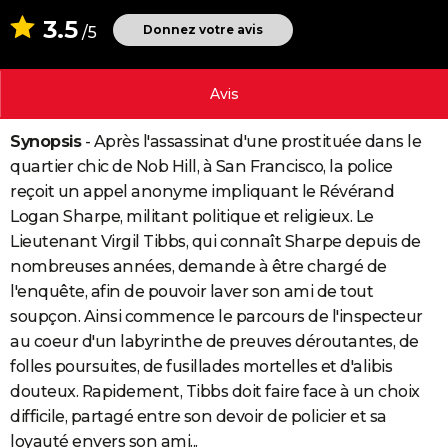
City break
Voyage de noces
Climat
Destinations
Voyage nature
Forum
+
3.5
PHOTO
Donnez votre avis
/5
GUIDES D'ACHAT
Avis
BONS PLANS
Synopsis
- Après l'assassinat d'une prostituée dans le
CARTE DE VOEUX
quartier chic de Nob Hill, à San Francisco, la police
Carte Bonne année
Carte Pâques
Carte de Noël
Carte Saint-Valentin
Carte d'anniversaire
DICTIONNAIRE
reçoit un appel anonyme impliquant le Révérand
Logan Sharpe, militant politique et religieux. Le
Biographies
Expressions
Dictionnaire
Citations
Proverbes
PROGRAMME TV
Lieutenant Virgil Tibbs, qui connaît Sharpe depuis de
nombreuses années, demande à être chargé de
COPAINS D'AVANT
l'enquête, afin de pouvoir laver son ami de tout
Se connecter
Collèges
Universités
Service militaire
S'inscrire
Lycées
Primaires
Entreprises
Avis de recherche
AVIS DE DÉCÈS
soupçon. Ainsi commence le parcours de l'inspecteur
au coeur d'un labyrinthe de preuves déroutantes, de
FORUM
folles poursuites, de fusillades mortelles et d'alibis
Lifestyle
Sport
Television
Cinema
Bricolage
Culture
Auto
Voyage
douteux. Rapidement, Tibbs doit faire face à un choix
difficile, partagé entre son devoir de policier et sa
loyauté envers son ami...