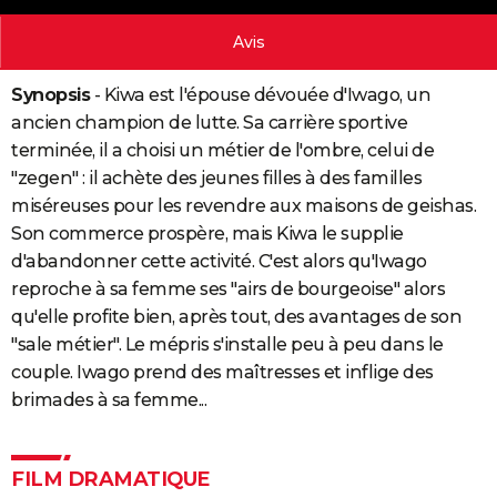
City break
Voyage de noces
Climat
Destinations
Voyage nature
Forum
+
PHOTO
Avis
GUIDES D'ACHAT
Synopsis
- Kiwa est l'épouse dévouée d'Iwago, un
BONS PLANS
ancien champion de lutte. Sa carrière sportive
terminée, il a choisi un métier de l'ombre, celui de
CARTE DE VOEUX
"zegen" : il achète des jeunes filles à des familles
Carte Bonne année
Carte Pâques
Carte de Noël
Carte Saint-Valentin
Carte d'anniversaire
miséreuses pour les revendre aux maisons de geishas.
DICTIONNAIRE
Son commerce prospère, mais Kiwa le supplie
Biographies
Expressions
Dictionnaire
Citations
Proverbes
PROGRAMME TV
d'abandonner cette activité. C'est alors qu'Iwago
reproche à sa femme ses "airs de bourgeoise" alors
COPAINS D'AVANT
qu'elle profite bien, après tout, des avantages de son
Se connecter
Collèges
Universités
Service militaire
S'inscrire
Lycées
Primaires
Entreprises
Avis de recherche
AVIS DE DÉCÈS
"sale métier". Le mépris s'installe peu à peu dans le
couple. Iwago prend des maîtresses et inflige des
FORUM
brimades à sa femme...
Lifestyle
Sport
Television
Cinema
Bricolage
Culture
Auto
Voyage
FILM DRAMATIQUE