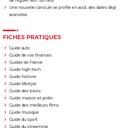
Sound of Metal
de réguler leur humeur
Une nouvelle canicule se profile en août, des dates déjà
Slalom
avancées
Oh Canada : que vaut le film avec Richard Gere et
Jacob Elordi présenté au Festival de Cannes ?
FICHES PRATIQUES
Guide auto
Guide de vos finances
Guides de France
Guide high-tech
Guide histoire
Guide lifestyle
Guide des loisirs
Guide maison et jardin
Guide des meilleurs films
Guide musique
Guide du sport
Guide du streaming