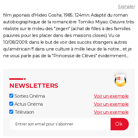
Benedetta : le film troublant avec Virginie Efira est-il
Signaler
inspiré d'une histoire vraie ?
film japonais d'Hideo Gosha, 1985, 124mn. Adapté du roman
Forrest Gump : une erreur se cache dans le film,
autobiographique de la romancière Tomiko Miyao. Oeuvre très
presque personne ne l'a remarquée
réaliste sur le mileu des "zegen" (achat de filles à des familles
Borgo : intrigue, histoire vraie, casting, avis... Les infos
pauvres pour les placer dans des maisons closes). Vu ce
sur le film
10/08/2009, dans le but de voir des succès étrangers autres
qu'américain !!! dans une culture à mille lieux de la notre... et je
"Sexy", "navrant"... "Babygirl", thriller érotique porté
ne vous parle pas de la "Princesse de Clèves" évidemment...
par Nicole Kidman, divise les critiques
Titanic : "ça a été un cauchemar à tourner", Kate
Winslet a un mauvais souvenir de cette scène
devenue culte
NEWSLETTERS
The Brutalist : la critique est unanime, voici pourquoi
Sorties Cinéma
Voir un exemple
il faut absolument voir ce film au cinéma
Actus Cinéma
Voir un exemple
La Haine
Télévision
Voir un exemple
The Father : synopsis, casting, critiques, bande-
annonce, seance, streaming...
Les Passagers de la nuit