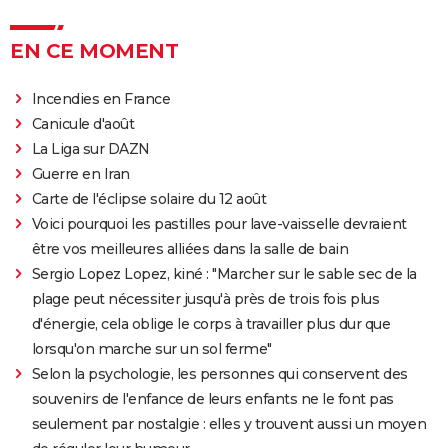
"Babylon" : critiques, séances, avis, casting,
streaming, bande-annonce...
EN CE MOMENT
Rocky
Incendies en France
La chambre d'à côté : faut-il voir le dernier Pedro
Canicule d'août
Almodóvar ? Ce qu'en disent les critiques presse
La Liga sur DAZN
The Whale
Guerre en Iran
Le Comte de Monte-Cristo : le film avec Pierre Niney
Carte de l'éclipse solaire du 12 août
est-il inspiré d'une histoire vraie ?
Voici pourquoi les pastilles pour lave-vaisselle devraient
Juré n°2 : s'agit-il (véritablement) du dernier film de
être vos meilleures alliées dans la salle de bain
Clint Eastwood ?
Sergio Lopez Lopez, kiné : "Marcher sur le sable sec de la
plage peut nécessiter jusqu'à près de trois fois plus
Le Parrain
d'énergie, cela oblige le corps à travailler plus dur que
Il était une fois en Amérique
lorsqu'on marche sur un sol ferme"
Peter von Kant
Selon la psychologie, les personnes qui conservent des
Nomadland : synopsis, casting, Oscars, photos,
souvenirs de l'enfance de leurs enfants ne le font pas
streaming, avis...
seulement par nostalgie : elles y trouvent aussi un moyen