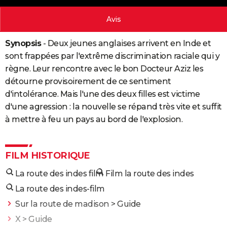
City break
Voyage de noces
Climat
Destinations
Voyage nature
Forum
+
PHOTO
Avis
GUIDES D'ACHAT
Synopsis
- Deux jeunes anglaises arrivent en Inde et
BONS PLANS
sont frappées par l'extrême discrimination raciale qui y
règne. Leur rencontre avec le bon Docteur Aziz les
CARTE DE VOEUX
détourne provisoirement de ce sentiment
Carte Bonne année
Carte Pâques
Carte de Noël
Carte Saint-Valentin
Carte d'anniversaire
d'intolérance. Mais l'une des deux filles est victime
DICTIONNAIRE
d'une agression : la nouvelle se répand très vite et suffit
Biographies
Expressions
Dictionnaire
Citations
Proverbes
PROGRAMME TV
à mettre à feu un pays au bord de l'explosion.
COPAINS D'AVANT
Se connecter
Collèges
Universités
Service militaire
S'inscrire
Lycées
Primaires
Entreprises
Avis de recherche
FILM HISTORIQUE
AVIS DE DÉCÈS
La route des indes film
Film la route des indes
FORUM
La route des indes-film
Lifestyle
Sport
Television
Cinema
Bricolage
Culture
Auto
Voyage
Sur la route de madison
> Guide
X
> Guide