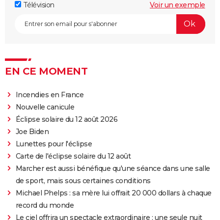
avis, streaming...
Télévision
Voir un exemple
Braveheart
La Liste de Schindler : que symbolise la fillette en
rouge dans le film de Spielberg ?
Les Trois Mousquetaires Milady : séances, intrigue,
casting, streaming...
EN CE MOMENT
Amsterdam film : synopsis, avis, séances, streaming,
Incendies en France
critiques, histoire vraie...
Nouvelle canicule
1492, Christophe Colomb
Éclipse solaire du 12 août 2026
Les Trois Mousquetaires D'Artagnan : critiques, suite,
Joe Biden
avis, streaming...
Lunettes pour l'éclipse
Napoleon : séances, streaming, bande-annonce,
Carte de l'éclipse solaire du 12 août
casting... Tout sur le film de Ridley Scott
Marcher est aussi bénéfique qu'une séance dans une salle
Le Docteur Jivago
de sport, mais sous certaines conditions
Michael Phelps : sa mère lui offrait 20 000 dollars à chaque
Selma
record du monde
Le ciel offrira un spectacle extraordinaire : une seule nuit