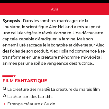
City break
Voyage de noces
Climat
Destinations
Voyage nature
Forum
+
PHOTO
Avis
GUIDES D'ACHAT
Synopsis
- Dans les sombres marécages de la
BONS PLANS
Louisiane, le scientifique Alec Holland a mis au point
une cellule végétale révolutionnaire. Une découverte
CARTE DE VOEUX
capitale, capable d'éradiquer la famine. Mais son
Carte Bonne année
Carte Pâques
Carte de Noël
Carte Saint-Valentin
Carte d'anniversaire
ennemi juré saccage le laboratoire et déverse sur Alec
DICTIONNAIRE
des fioles de son produit. Alec Holland commence à se
Biographies
Expressions
Dictionnaire
Citations
Proverbes
PROGRAMME TV
transformer en une créature mi-homme, mi-végétal,
animée par une soif de vengeance destructrice...
COPAINS D'AVANT
Se connecter
Collèges
Universités
Service militaire
S'inscrire
Lycées
Primaires
Entreprises
Avis de recherche
AVIS DE DÉCÈS
FILM FANTASTIQUE
FORUM
La créature des marais
La créature du marais film
Lifestyle
Sport
Television
Cinema
Bricolage
Culture
Auto
Voyage
La chanson des bandits
Étrange créature
> Guide