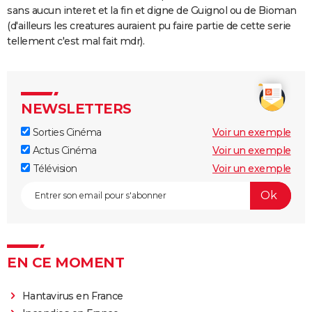
été difficile pour les acteurs ?
sans aucun interet et la fin et digne de Guignol ou de Bioman
Le Hobbit, un voyage inattendu : pourquoi la
(d'ailleurs les creatures auraient pu faire partie de cette serie
tellement c'est mal fait mdr).
production a été aussi compliquée ?
La Ligne verte
La forme de l'eau : synopsis, casting, bande-
annonce, streaming,...
NEWSLETTERS
Dracula
Sorties Cinéma
Voir un exemple
L'Histoire sans fin
Actus Cinéma
Voir un exemple
Le Labyrinthe de Pan
Télévision
Voir un exemple
EN CE MOMENT
Hantavirus en France