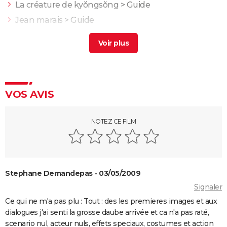
La créature de kyŏngsŏng
> Guide
Jean marais
> Guide
Les enfants du marais
> Guide
Une créature de rêve
> Guide
Harry Potter à l'école des sorciers : cette scène est
capitale pour la fin, mais personne n'y avait prêté
attention à sa sortie
VOS AVIS
La Petite Sirène : avez-vous reconnu la voix française
d'Ariel ? C'est celle d'une autre "princesse" Disney !
NOTEZ CE FILM
Les Animaux fantastiques 3 : pourquoi Johnny Depp
a été remplacé par Mads Mikkelsen ?
Beetlejuice 2 : la suite du film culte de Tim Burton
Stephane Demandepas - 03/05/2009
vaut-elle le coup ?
Signaler
Donjons & Dragons le film : critiques, avis, bande-
Ce qui ne m'a pas plu : Tout : des les premieres images et aux
annonce, séance, streaming...
dialogues j'ai senti la grosse daube arrivée et ca n'a pas raté,
Le Seigneur des Anneaux 1 : pourquoi le tournage a
scenario nul, acteur nuls, effets speciaux, costumes et action