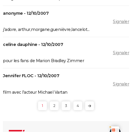
Le Seigneur des Anneaux 1 : pourquoi le tournage a
été difficile pour les acteurs ?
anonyme - 12/10/2007
Le Hobbit, un voyage inattendu : pourquoi la
Signaler
production a été aussi compliquée ?
j'adore, arthur,morgane,guenièvre,lancelot...
La Ligne verte
celine dauphine - 12/10/2007
La forme de l'eau : synopsis, casting, bande-
Signaler
annonce, streaming,...
pour les fans de Marion Bradley Zimmer
Dracula
L'Histoire sans fin
Jennifer FLOC - 12/10/2007
Le Labyrinthe de Pan
Signaler
film avec l'acteur Michael Vartan
1
2
3
4