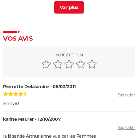
estivale est de retour pour son final attendu
> Guide
Banlieusards 3 : le dernier volet de la saga de Kery
James arrive sur Netflix
> Guide
The Bear : "il est temps que ça se termine", cet
VOS AVIS
acteur s'exprime sur la fin de la série
> Guide
Harry Potter à l'école des sorciers : cette scène est
NOTEZ CE FILM
capitale pour la fin, mais personne n'y avait prêté
attention à sa sortie
La Petite Sirène : avez-vous reconnu la voix française
d'Ariel ? C'est celle d'une autre "princesse" Disney !
Pierrette Delalandre - 06/02/2011
Les Animaux fantastiques 3 : pourquoi Johnny Depp
Signaler
a été remplacé par Mads Mikkelsen ?
En live !
Beetlejuice 2 : la suite du film culte de Tim Burton
vaut-elle le coup ?
karine Maurer - 12/10/2007
Donjons & Dragons le film : critiques, avis, bande-
Signaler
annonce, séance, streaming...
la légende Arthurienne vue par les Femmes