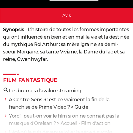
City break
Voyage de noces
Climat
Destinations
Voyage nature
Forum
+
PHOTO
Avis
GUIDES D'ACHAT
Synopsis
- L'histoire de toutes les femmes importantes
BONS PLANS
qui ont influencé en bien et en mal la vie et la destinée
CARTE DE VOEUX
du mythique Roi Arthur : sa mère Igraine, sa demi-
soeur Morgane, sa tante Viviane, la Dame du lac et sa
Carte Bonne année
Carte Pâques
Carte de Noël
Carte Saint-Valentin
Carte d'anniversaire
DICTIONNAIRE
reine, Gwenhwyfar.
Biographies
Expressions
Dictionnaire
Citations
Proverbes
PROGRAMME TV
COPAINS D'AVANT
FILM FANTASTIQUE
Se connecter
Collèges
Universités
Service militaire
S'inscrire
Lycées
Primaires
Entreprises
Avis de recherche
Les brumes d'avalon streaming
AVIS DE DÉCÈS
À Contre-Sens 3 : est-ce vraiment la fin de la
FORUM
franchise de Prime Video ?
> Guide
Lifestyle
Sport
Television
Cinema
Bricolage
Culture
Auto
Voyage
Yoroï : peut-on voir le film si on ne connaît pas la
musique d'Orelsan ?
> Accueil - Film d'action
L'été où je suis devenue jolie : la série à succès