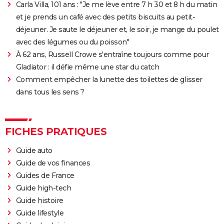
Carla Villa, 101 ans : "Je me lève entre 7 h 30 et 8 h du matin
En même temps
et je prends un café avec des petits biscuits au petit-
Les Aventures de Rabbi Jacob
déjeuner. Je saute le déjeuner et, le soir, je mange du poulet
L'Origine du monde
avec des légumes ou du poisson"
OSS 117 3 : que disent les critiques sur le film ?
À 62 ans, Russell Crowe s'entraîne toujours comme pour
Gladiator : il défie même une star du catch
Monty Python, Sacré Graal
Comment empêcher la lunette des toilettes de glisser
The French Dispatch : faut-il voir le dernier Wes
dans tous les sens ?
Anderson ? Critiques
La Traversée
Gaston Lagaffe : intrigue, avis, streaming... Tout sur
FICHES PRATIQUES
l'adaptation de la BD culte
Guide auto
Guide de vos finances
Guides de France
Guide high-tech
Guide histoire
Guide lifestyle