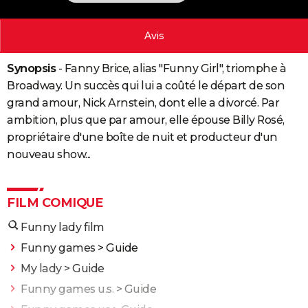
City break
Voyage de noces
Climat
Destinations
Voyage nature
Forum
+
PHOTO
Avis
GUIDES D'ACHAT
Synopsis
- Fanny Brice, alias "Funny Girl", triomphe à
BONS PLANS
Broadway. Un succès qui lui a coûté le départ de son
CARTE DE VOEUX
grand amour, Nick Arnstein, dont elle a divorcé. Par
ambition, plus que par amour, elle épouse Billy Rosé,
Carte Bonne année
Carte Pâques
Carte de Noël
Carte Saint-Valentin
Carte d'anniversaire
DICTIONNAIRE
propriétaire d'une boîte de nuit et producteur d'un
Biographies
Expressions
Dictionnaire
Citations
Proverbes
nouveau show...
PROGRAMME TV
COPAINS D'AVANT
FILM COMIQUE
Se connecter
Collèges
Universités
Service militaire
S'inscrire
Lycées
Primaires
Entreprises
Avis de recherche
AVIS DE DÉCÈS
Funny lady film
FORUM
Funny games
> Guide
Lifestyle
Sport
Television
Cinema
Bricolage
Culture
Auto
Voyage
My lady
> Guide
Funny games u.s.
> Guide