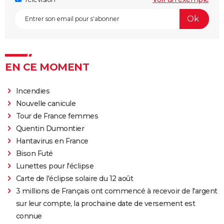
Le diable s'habille en Prada 2 : le film aura-t-il droit à
une suite ?
Barbie : même Ryan Gosling était "déçu", les
nominations aux Oscars ont provoqué un tollé
EN CE MOMENT
Astérix et Obélix et L'Empire du Milieu : casting,
streaming, critiques, avis... Tout savoir
Incendies
Kaamelott, premier volet : quand sort la suite du film
Nouvelle canicule
au cinéma ?
Tour de France femmes
La Cité de la peur : Valérie Lemercier a fait une
Quentin Dumontier
bourde lors du tournage, l'avez-vous remarquée à
Hantavirus en France
l'écran ?
Bison Futé
Qu'est-ce qu'on a fait au Bon Dieu 3 : une suite est-
Lunettes pour l'éclipse
elle prévue ?
Carte de l'éclipse solaire du 12 août
Fratè
3 millions de Français ont commencé à recevoir de l'argent
sur leur compte, la prochaine date de versement est
Les Tuche 4 : la mort de Michel Blanc a été "terrible"
connue
pour Jean-Paul Rouve