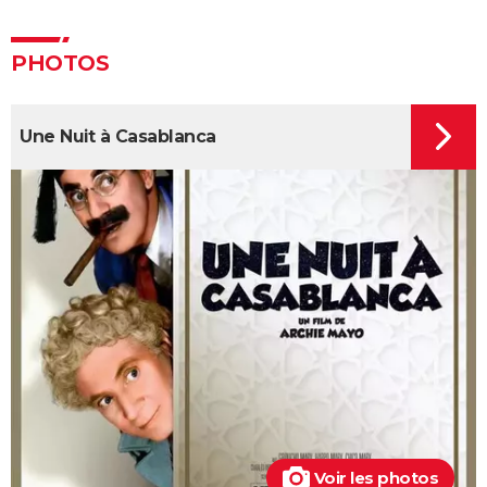
annonce, avis...
Les Tuche 5 : le roi Charles, Camilla, Elton John... Qui
PHOTOS
les jouent dans God save the Tuche ?
On sourit pour la photo
Une Nuit à Casablanca
La Grande Vadrouille : Louis de Funès s'est entraîné
pendant trois mois pour cette scène qui ne dure
pourtant que quelques minutes
Le diable s'habille en Prada 2 : le film aura-t-il droit à
une suite ?
Barbie : même Ryan Gosling était "déçu", les
nominations aux Oscars ont provoqué un tollé
Astérix et Obélix et L'Empire du Milieu : casting,
streaming, critiques, avis... Tout savoir
Kaamelott, premier volet : quand sort la suite du film
au cinéma ?
La Cité de la peur : Valérie Lemercier a fait une
Voir les photos