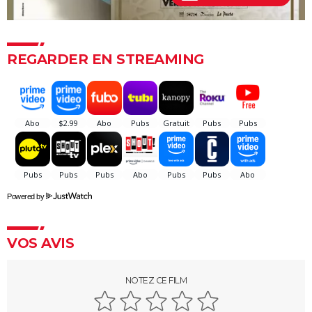
bourde lors du tournage, l'avez-vous remarquée à
l'écran ?
Qu'est-ce qu'on a fait au Bon Dieu 3 : une suite est-
REGARDER EN STREAMING
elle prévue ?
Fratè
Les Tuche 4 : la mort de Michel Blanc a été "terrible"
pour Jean-Paul Rouve
En même temps
Les Aventures de Rabbi Jacob
L'Origine du monde
Powered by
OSS 117 3 : que disent les critiques sur le film ?
Monty Python, Sacré Graal
VOS AVIS
The French Dispatch : faut-il voir le dernier Wes
Anderson ? Critiques
NOTEZ CE FILM
La Traversée
Gaston Lagaffe : intrigue, avis, streaming... Tout sur