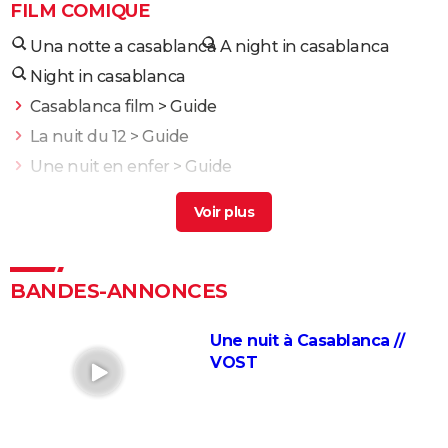
FILM COMIQUE
Una notte a casablanca
A night in casablanca
Night in casablanca
Casablanca film
> Guide
La nuit du 12
> Guide
Une nuit en enfer
> Guide
Juste pour une nuit
> Guide
Dernière nuit à tremor
> Guide
Intouchables : "Sans lui je serais mort de
décomposition", la touchante histoire vraie qui a
BANDES-ANNONCES
inspiré le film culte
La vie pour de vrai : les retrouvailles de Kad Merad et
Une nuit à Casablanca //
Dany Boon au cinéma
VOST
Le Dîner de cons : ça a vraiment existé, un célèbre
acteur français s'est même fait piéger
Adieu Les Cons : synopsis, critique, César, âge, bande-