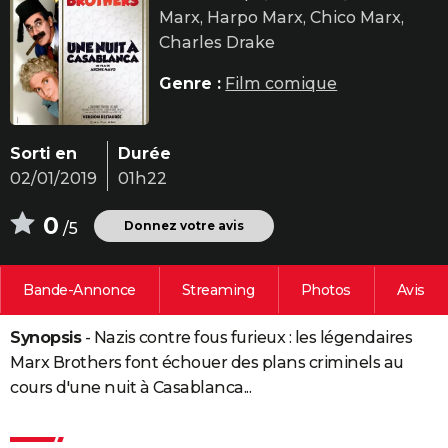
Marx, Harpo Marx, Chico Marx,
City break
Voyage de noces
Climat
Destinations
Voyage nature
Forum
+
PHOTO
Charles Drake
GUIDES D'ACHAT
Genre :
Film comique
BONS PLANS
CARTE DE VOEUX
Sorti en
Durée
02/01/2019
01h22
Carte Bonne année
Carte Pâques
Carte de Noël
Carte Saint-Valentin
Carte d'anniversaire
DICTIONNAIRE
0
Biographies
Expressions
Dictionnaire
Citations
Proverbes
Donnez votre avis
/5
PROGRAMME TV
COPAINS D'AVANT
Bande-Annonce
Streaming
Photos
Avis
Se connecter
Collèges
Universités
Service militaire
S'inscrire
Lycées
Primaires
Entreprises
Avis de recherche
AVIS DE DÉCÈS
Synopsis
- Nazis contre fous furieux : les légendaires
FORUM
Marx Brothers font échouer des plans criminels au
Lifestyle
Sport
Television
Cinema
Bricolage
Culture
Auto
Voyage
cours d'une nuit à Casablanca...