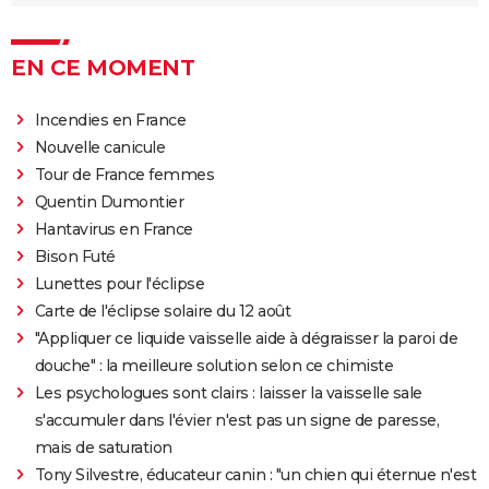
Deadpool et Wolverine : est-il vraiment
indispensable de voir la scène post-générique ?
EN CE MOMENT
Mission Impossible 7 : casting, avis, bande-annonce,
suite, critique...
Incendies en France
Avengers Doomsday : la bande-annonce est enfin
Nouvelle canicule
sortie, et on ne comprend plus grand chose au MCU
Tour de France femmes
Tomb Raider : synopsis, Alicia Vikander, streaming,
Quentin Dumontier
avis... Tout sur le film sur Lara Croft
Hantavirus en France
Shang Chi : synopsis, casting, scènes post-générique,
Bison Futé
streaming, critiques, Disney+...
Lunettes pour l'éclipse
Uncharted : faut-il connaître le jeu avant de voir le
Carte de l'éclipse solaire du 12 août
film ?
"Appliquer ce liquide vaisselle aide à dégraisser la paroi de
douche" : la meilleure solution selon ce chimiste
Venom : synopsis, casting, streaming, avis... Tout sur
Les psychologues sont clairs : laisser la vaisselle sale
le film avec Tom Hardy
s'accumuler dans l'évier n'est pas un signe de paresse,
Ant-Man 3 : critiques, scène post-générique, bande-
mais de saturation
annonce, casting...
Tony Silvestre, éducateur canin : "un chien qui éternue n'est