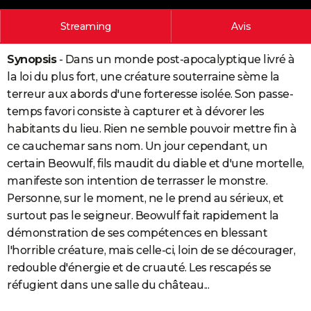
City break
Voyage de noces
Climat
Destinations
Voyage nature
Forum
+
PHOTO
Streaming
Avis
GUIDES D'ACHAT
Synopsis
- Dans un monde post-apocalyptique livré à
BONS PLANS
la loi du plus fort, une créature souterraine sème la
terreur aux abords d'une forteresse isolée. Son passe-
CARTE DE VOEUX
temps favori consiste à capturer et à dévorer les
Carte Bonne année
Carte Pâques
Carte de Noël
Carte Saint-Valentin
Carte d'anniversaire
habitants du lieu. Rien ne semble pouvoir mettre fin à
DICTIONNAIRE
ce cauchemar sans nom. Un jour cependant, un
Biographies
Expressions
Dictionnaire
Citations
Proverbes
PROGRAMME TV
certain Beowulf, fils maudit du diable et d'une mortelle,
manifeste son intention de terrasser le monstre.
COPAINS D'AVANT
Personne, sur le moment, ne le prend au sérieux, et
Se connecter
Collèges
Universités
Service militaire
S'inscrire
Lycées
Primaires
Entreprises
Avis de recherche
AVIS DE DÉCÈS
surtout pas le seigneur. Beowulf fait rapidement la
démonstration de ses compétences en blessant
FORUM
l'horrible créature, mais celle-ci, loin de se décourager,
redouble d'énergie et de cruauté. Les rescapés se
Lifestyle
Sport
Television
Cinema
Bricolage
Culture
Auto
Voyage
réfugient dans une salle du château...