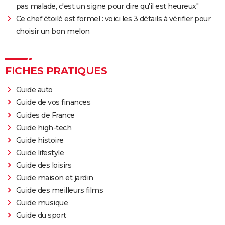
Fast and Furious 9 : synopsis, casting, bande-
pas malade, c'est un signe pour dire qu'il est heureux"
annonce, streaming, photos, avis...
Ce chef étoilé est formel : voici les 3 détails à vérifier pour
Top Gun Maverick : Tom Cruise a-t-il vraiment piloté
choisir un bon melon
des avions pour les besoins du film ?
Hunger Games, Lever de soleil sur la Moisson : Effie,
Haymitch... des personnages bien connus dans la
FICHES PRATIQUES
bande-annonce
Guide auto
Doctor Strange 2 : que signifient les scènes post-
Guide de vos finances
génériques ? On vous explique
Guides de France
Gladiator 2 : pourquoi cette suite risque-t-elle de
Guide high-tech
diviser les fans du film culte ?
Guide histoire
Kraven le chasseur : le film Marvel s'offre une
Guide lifestyle
sanglante bande-annonce, quelle date de sortie ?
Guide des loisirs
Guide maison et jardin
Thunderbolts* : le dernier film Marvel vaut-il le
Guide des meilleurs films
coup ? Les critiques sont (presque) unanimes
Guide musique
Mad Max Fury Road : synopsis, casting, bande-
Guide du sport
annonce, streaming, avis...