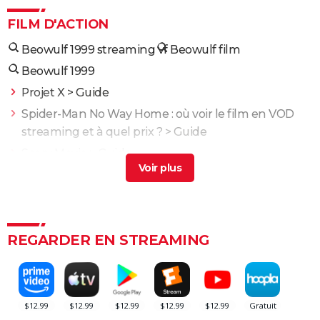
FILM D'ACTION
Beowulf 1999 streaming vf
Beowulf film
Beowulf 1999
Projet X
> Guide
Spider-Man No Way Home : où voir le film en VOD
streaming et à quel prix ?
> Guide
Scary Movie
> Guide
Qu'est-ce qu'on a fait au bon dieu : "Je ne le sens
pas", Cyril Hanouna a refusé un rôle dans le film aux
12 millions d'entrées
> Accueil - Film comique
The Shadow's Edge
> Guide
REGARDER EN STREAMING
Fast and Furious 10 : séances, bande-annonce,
streaming, cameo... Les infos
Black Widow : est-ce vraiment la dernière apparition
de Scarlett Johansson chez Marvel ?