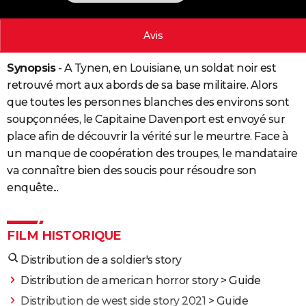
City break
Voyage de noces
Climat
Destinations
Voyage nature
Forum
+
PHOTO
Avis
GUIDES D'ACHAT
Synopsis
- A Tynen, en Louisiane, un soldat noir est
BONS PLANS
retrouvé mort aux abords de sa base militaire. Alors
CARTE DE VOEUX
que toutes les personnes blanches des environs sont
soupçonnées, le Capitaine Davenport est envoyé sur
Carte Bonne année
Carte Pâques
Carte de Noël
Carte Saint-Valentin
Carte d'anniversaire
DICTIONNAIRE
place afin de découvrir la vérité sur le meurtre. Face à
Biographies
Expressions
Dictionnaire
Citations
Proverbes
un manque de coopération des troupes, le mandataire
PROGRAMME TV
va connaître bien des soucis pour résoudre son
COPAINS D'AVANT
enquête...
Se connecter
Collèges
Universités
Service militaire
S'inscrire
Lycées
Primaires
Entreprises
Avis de recherche
AVIS DE DÉCÈS
FILM HISTORIQUE
FORUM
Distribution de a soldier's story
Lifestyle
Sport
Television
Cinema
Bricolage
Culture
Auto
Voyage
Distribution de american horror story
> Guide
Distribution de west side story 2021
> Guide