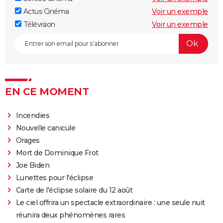
avis, streaming...
Actus Cinéma
Voir un exemple
Braveheart
Télévision
Voir un exemple
La Liste de Schindler : que symbolise la fillette en
rouge dans le film de Spielberg ?
Les Trois Mousquetaires Milady : séances, intrigue,
casting, streaming...
Amsterdam film : synopsis, avis, séances, streaming,
EN CE MOMENT
critiques, histoire vraie...
Incendies
1492, Christophe Colomb
Nouvelle canicule
Les Trois Mousquetaires D'Artagnan : critiques, suite,
Orages
avis, streaming...
Mort de Dominique Frot
Napoleon : séances, streaming, bande-annonce,
Joe Biden
casting... Tout sur le film de Ridley Scott
Lunettes pour l'éclipse
Le Docteur Jivago
Carte de l'éclipse solaire du 12 août
Selma
Le ciel offrira un spectacle extraordinaire : une seule nuit
réunira deux phénomènes rares