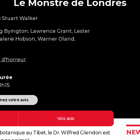
Le Monstre de Londres
:
Stuart Walker
g Byington, Lawrence Grant, Lester
alerie Hobson, Warner Oland,
 d'horreur
urée
1h15
ez votre avis
Vos
avis
NEW
botanique au Tibet, le Dr. Wilfred Glendon est