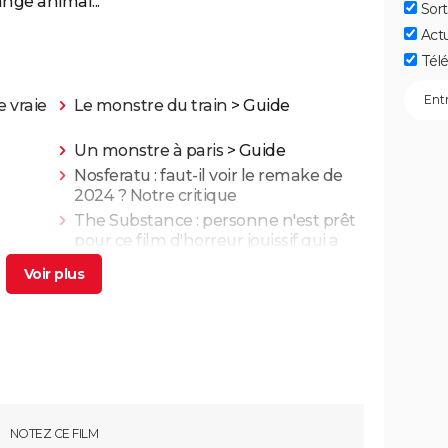
nge animal...
Sort
Act
Télé
e vraie
Le monstre du train
> Guide
Un monstre à paris
> Guide
Nosferatu : faut-il voir le remake de
2024 ? Notre critique
The Substance : personne n'est prêt
pour ce film d'horreur jouissif qui a
secoué le Festival de Cannes
Black Phone
L'Exorciste
ques,
Saw
Ça, 1ère partie
Evil Dead 2
NOTEZ CE FILM