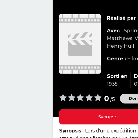
Réalisé par 
Avec :
Sprin
Matthews, V
Henry Hull
Genre :
Film
Sorti en
D
1935
0
0
Donn
/5
Synopsis
Synopsis
- Lors d'une expédition 