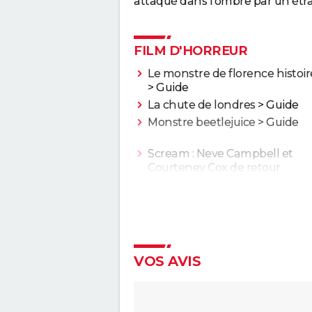
attaqué dans l'ombre par un étra
FILM D'HORREUR
Le monstre de florence histoir
> Guide
La chute de londres
> Guide
Monstre beetlejuice
> Guide
Scream : Neve Campbell et
Courteney Cox de retour
Insidious
Nope
Sans un bruit 2 : synopsis, criti
casting, bande-annonce,
VOS AVIS
streaming...
Massacre à la tronçonneuse
[Rec]