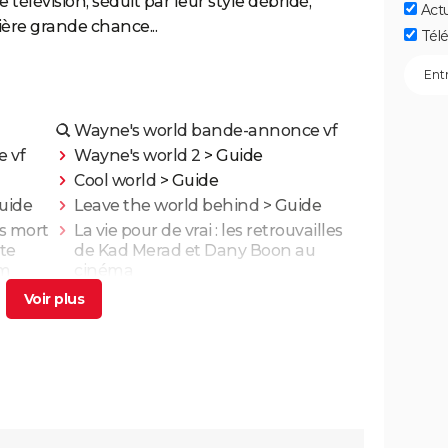
télévision, séduit par leur style débridé,
Act
ère grande chance...
Télé
Wayne's world bande-annonce vf
 vf
Wayne's world 2
> Guide
Cool world
> Guide
uide
Leave the world behind
> Guide
is mort
La vie pour de vrai : les retrouvailles
te
de Kad Merad et Dany Boon au
lm
cinéma
nt
Adieu Les Cons : synopsis, critique,
ais
César, âge, bande-annonce, avis...
illa,
On sourit pour la photo
ns God
Le diable s'habille en Prada 2 : le film