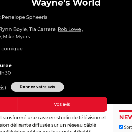
Wayne's World
:
Penelope Spheeris
Flynn Boyle, Tia Carrere,
Rob Lowe
,
, Mike Myers
m comique
urée
1h30
Donnez votre avis
is
)
Vos
avis
NEW
transformé une cave en studio de télévision et
on délirante diffusée sur un réseau câblé
Sort