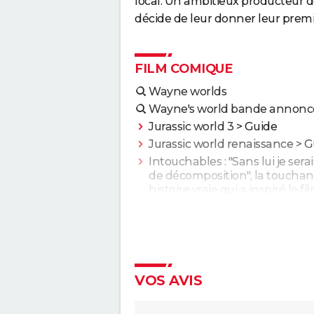
local. Un ambitieux producteur de 
décide de leur donner leur premi
FILM COMIQUE
Wayne worlds
Wayne's world bande annonce
Jurassic world 3
> Guide
Jurassic world renaissance
> G
Intouchables : "Sans lui je sera
de décomposition", la touchan
histoire vraie qui a inspiré le fi
culte
Le Dîner de cons : ça a vraime
existé, un célèbre acteur franç
s'est même fait piéger
Les Tuche 5 : le roi Charles, Cam
VOS AVIS
Elton John... Qui les jouent da
save the Tuche ?
La Grande Vadrouille : Louis de