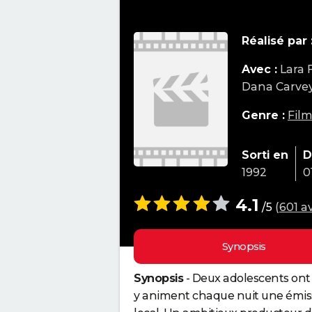
Réalisé par 
Avec :
Lara 
Dana Carvey
Genre :
Fil
Sorti en
D
1992
0
4.1
/5
(
601 av
Synopsis
Synopsis
- Deux adolescents ont 
y animent chaque nuit une émissi