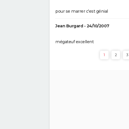
streaming... Tout sur l'adaptat
la BD culte
pour se marrer c'est génial
Jean Burgard - 24/10/2007
mégateuf excellent
1
2
3