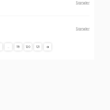
ion de
Signaler
Signaler
...
119
120
121