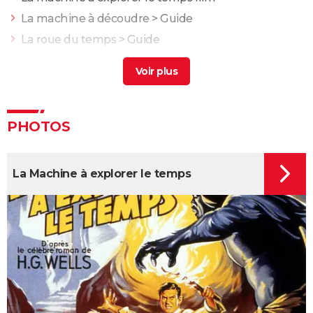
La machine à découdre
> Guide
La roue du temps
> Guide
Adam a travers le temps
> Guide
Le temps d'un automne
> Guide
Film machine enigma
> Guide
Gravity : Thomas Pesquet a donné son avis sur le
PHOTOS
réalisme du film, "pour nous astronautes..."
Jurassic Park : streaming, intrigue, casting, avis... Tout
La Machine à explorer le temps
sur le film culte de Steven Spielberg
Jurassic World 3 : il s'agit du film le plus détesté de la
franchise, on vous explique pourquoi
Dune : vous ne comprenez pas la partie 1 ? Il y a un
vocabulaire et un univers à connaître, on vous
explique tout
Avatar 2 : quand sort la suite de "La voie de l'eau" ?