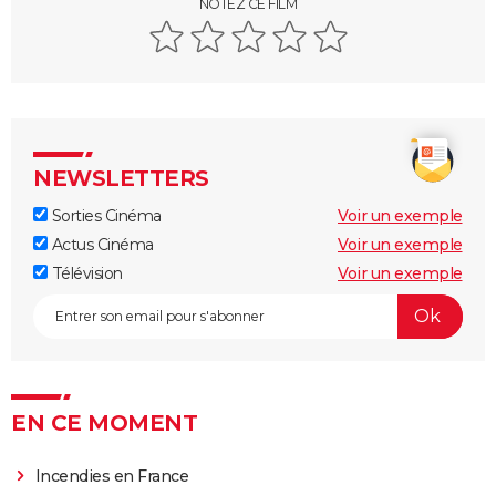
NOTEZ CE FILM
2001, l'odyssée de l'espace
Terminator 2, le jugement dernier
Blade Runner
Alien, le huitième passager
E.T. l'extraterrestre
NEWSLETTERS
La Mouche
Sorties Cinéma
Voir un exemple
Dune 3 : une bande-annonce spectaculaire pour le
Actus Cinéma
Voir un exemple
final de la saga, on en a des frissons
Télévision
Voir un exemple
Star Wars Starfighter : première image du film avec
Ryan Gosling
EN CE MOMENT
Incendies en France