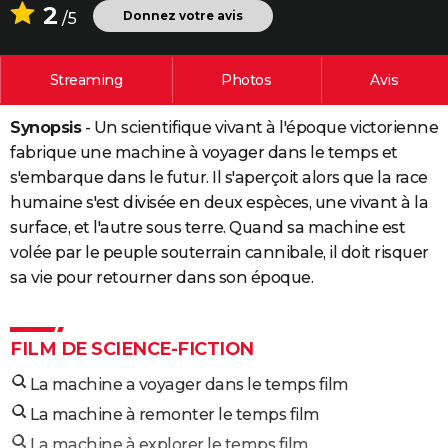
2
Donnez votre avis
/5
City break
Voyage de noces
Climat
Destinations
Voyage nature
Forum
+
PHOTO
GUIDES D'ACHAT
Streaming
Photos
Avis
BONS PLANS
Synopsis
- Un scientifique vivant à l'époque victorienne
CARTE DE VOEUX
fabrique une machine à voyager dans le temps et
s'embarque dans le futur. Il s'aperçoit alors que la race
Carte Bonne année
Carte Pâques
Carte de Noël
Carte Saint-Valentin
Carte d'anniversaire
DICTIONNAIRE
humaine s'est divisée en deux espèces, une vivant à la
Biographies
Expressions
Dictionnaire
Citations
Proverbes
surface, et l'autre sous terre. Quand sa machine est
PROGRAMME TV
volée par le peuple souterrain cannibale, il doit risquer
COPAINS D'AVANT
sa vie pour retourner dans son époque.
Se connecter
Collèges
Universités
Service militaire
S'inscrire
Lycées
Primaires
Entreprises
Avis de recherche
AVIS DE DÉCÈS
FILM DE SCIENCE-FICTION
FORUM
La machine a voyager dans le temps film
Lifestyle
Sport
Television
Cinema
Bricolage
Culture
Auto
Voyage
La machine à remonter le temps film
La machine à explorer le temps film