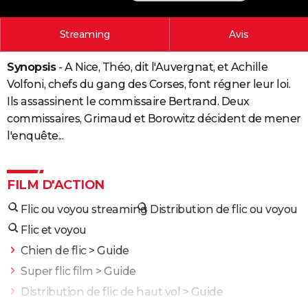
City break
Voyage de noces
Climat
Destinations
Voyage nature
Forum
+
PHOTO
Streaming
Avis
GUIDES D'ACHAT
Synopsis
- A Nice, Théo, dit l'Auvergnat, et Achille
BONS PLANS
Volfoni, chefs du gang des Corses, font régner leur loi.
CARTE DE VOEUX
Ils assassinent le commissaire Bertrand. Deux
commissaires, Grimaud et Borowitz décident de mener
Carte Bonne année
Carte Pâques
Carte de Noël
Carte Saint-Valentin
Carte d'anniversaire
DICTIONNAIRE
l'enquête...
Biographies
Expressions
Dictionnaire
Citations
Proverbes
PROGRAMME TV
FILM D'ACTION
COPAINS D'AVANT
Flic ou voyou streaming
Distribution de flic ou voyou
Se connecter
Collèges
Universités
Service militaire
S'inscrire
Lycées
Primaires
Entreprises
Avis de recherche
AVIS DE DÉCÈS
Flic et voyou
FORUM
Chien de flic
> Guide
Lifestyle
Sport
Television
Cinema
Bricolage
Culture
Auto
Voyage
Super flic film
> Guide
Distribution de flic de haut vol
> Guide