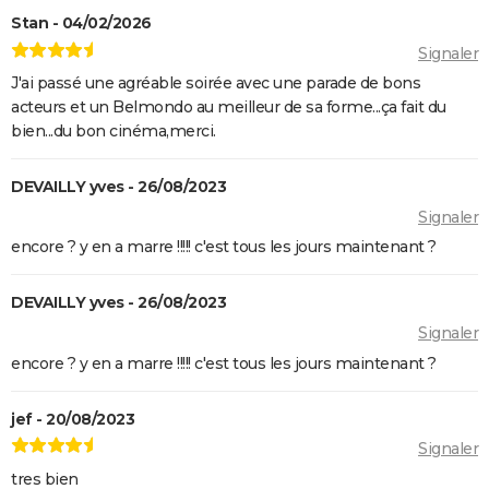
Superman : est-ce que cette nouvelle version vaut le
Stan - 04/02/2026
coup ? Voici ce qu'en pensent les critiques
Signaler
Everything Everywhere All at once : explication du
J'ai passé une agréable soirée avec une parade de bons
film aux 7 Oscars et de sa fin
acteurs et un Belmondo au meilleur de sa forme...ça fait du
Mission Impossible 8 : Tom Cruise refuse de répondre
bien...du bon cinéma,merci.
à cette question que tout le monde se pose
Deadpool et Wolverine : est-il vraiment
DEVAILLY yves - 26/08/2023
indispensable de voir la scène post-générique ?
Signaler
Mission Impossible 7 : casting, avis, bande-annonce,
encore ? y en a marre !!!!! c'est tous les jours maintenant ?
suite, critique...
DEVAILLY yves - 26/08/2023
Avengers Doomsday : la bande-annonce est enfin
sortie, et on ne comprend plus grand chose au MCU
Signaler
encore ? y en a marre !!!!! c'est tous les jours maintenant ?
Tomb Raider : synopsis, Alicia Vikander, streaming,
avis... Tout sur le film sur Lara Croft
jef - 20/08/2023
Shang Chi : synopsis, casting, scènes post-générique,
Signaler
streaming, critiques, Disney+...
tres bien
Uncharted : faut-il connaître le jeu avant de voir le