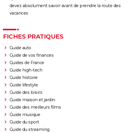
t-il une suite ?
devez absolument savoir avant de prendre la route des
Morbius : y a-t-il une scène post-générique à la fin du
vacances
film ?
Spider-Man No Way Home : où voir le film en VOD
streaming et à quel prix ?
FICHES PRATIQUES
Les Éternels : que signifient les scènes post-
Guide auto
générique ? Explications
Guide de vos finances
The Suicide Squad : synopsis, casting, bande-
Guides de France
annonce, seances, streaming...
Guide high-tech
Kingsman 3 : date, casting.... Ce que l'on sait sur le
Guide histoire
film
Guide lifestyle
Avengers 6 : date, personnages... Tout sur Secret
Guide des loisirs
Wars
Guide maison et jardin
Guide des meilleurs films
The Northman
Guide musique
Sonic 2 : intrigue, casting, streaming, avis... Les infos
Guide du sport
sur le film
Guide du streaming