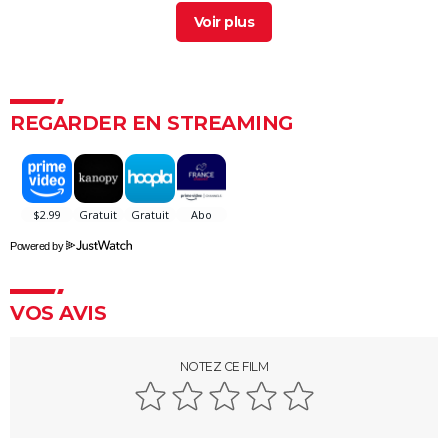
Parole de flic
> Guide
Un flic à la maternelle
> Guide
Fast and Furious 10 : séances, bande-annonce,
streaming, cameo... Les infos
REGARDER EN STREAMING
Black Widow : est-ce vraiment la dernière apparition
de Scarlett Johansson chez Marvel ?
Justice League : il existe une autre version du film, les
fans la préfèrent à l'original
Les 4 Fantastiques : le film est-il la renaissance
Powered by
espérée de Marvel ? L'avis des critiques
Jurassic World Renaissance : intrigue, streaming,
VOS AVIS
avis, critiques, casting...
Ballerina : un film d'action que les fans de John Wick
ne voudront pas rater
NOTEZ CE FILM
La Planète des Singes 2024 : est-il indispensable de
voir le reste de la saga avant de voir ce film ?