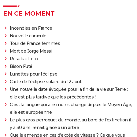
Kraven le chasseur : le film Marvel s'offre une
sanglante bande-annonce, quelle date de sortie ?
EN CE MOMENT
Thunderbolts* : le dernier film Marvel vaut-il le
coup ? Les critiques sont (presque) unanimes
Incendies en France
Nouvelle canicule
Mad Max Fury Road : synopsis, casting, bande-
Tour de France femmes
annonce, streaming, avis...
Mort de Jorge Messi
John Wick 4 : casting, avis, critiques, suite, séances,
Résultat Loto
streaming...
Bison Futé
Black Panther 2 : de quoi est mort l'acteur Chadwick
Lunettes pour l'éclipse
Boseman ?
Carte de l'éclipse solaire du 12 août
Furiosa : que vaut le prequel de "Mad Max Fury
Une nouvelle date évoquée pour la fin de la vie sur Terre :
Road" ? Notre critique
elle est plus tardive que les précédentes !
The Batman : intrigue, casting, avis, streaming,
C'est la langue qui a le moins changé depuis le Moyen Âge,
bande-annonce...
elle est européenne
Le plus gros perroquet du monde, au bord de l'extinction il
Piège de cristal
y a 30 ans, renaît grâce à un arbre
Batman v Superman : le crossover de super-héros a-
Quelle amende en cas d'excès de vitesse ? Ce que vous