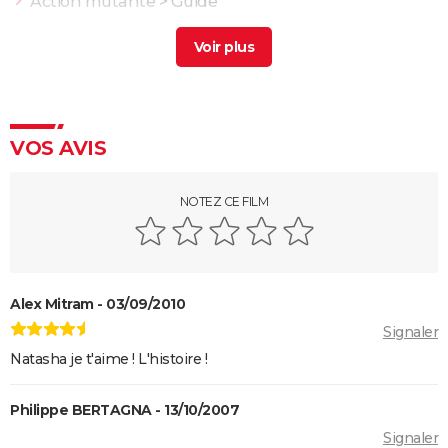
Action mutante
> Guide
Actrice la mutante
> Guide
Mutant
> Guide
Gravity : Thomas Pesquet a donné son avis sur le
réalisme du film, "pour nous astronautes..."
VOS AVIS
Jurassic Park : streaming, intrigue, casting, avis... Tout
sur le film culte de Steven Spielberg
Jurassic World 3 : il s'agit du film le plus détesté de la
NOTEZ CE FILM
franchise, on vous explique pourquoi
Dune : vous ne comprenez pas la partie 1 ? Il y a un
vocabulaire et un univers à connaître, on vous
Alex Mitram - 03/09/2010
explique tout
Signaler
Avatar 2 : quand sort la suite de "La voie de l'eau" ?
Natasha je t'aime ! L'histoire !
Dune, deuxième partie : avis, critiques, séances,
casting, intrigue... Dernières actualités
Philippe BERTAGNA - 13/10/2007
Mickey 17 : pourquoi le dernier film avec Robert
Signaler
Pattinson est-il aussi attendu ?