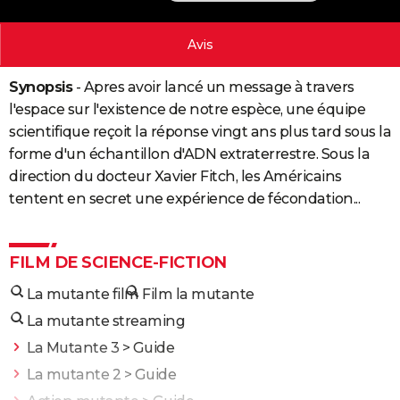
City break
Voyage de noces
Climat
Destinations
Voyage nature
Forum
+
PHOTO
Avis
GUIDES D'ACHAT
Synopsis
- Apres avoir lancé un message à travers
BONS PLANS
l'espace sur l'existence de notre espèce, une équipe
CARTE DE VOEUX
scientifique reçoit la réponse vingt ans plus tard sous la
forme d'un échantillon d'ADN extraterrestre. Sous la
Carte Bonne année
Carte Pâques
Carte de Noël
Carte Saint-Valentin
Carte d'anniversaire
DICTIONNAIRE
direction du docteur Xavier Fitch, les Américains
tentent en secret une expérience de fécondation...
Biographies
Expressions
Dictionnaire
Citations
Proverbes
PROGRAMME TV
COPAINS D'AVANT
FILM DE SCIENCE-FICTION
Se connecter
Collèges
Universités
Service militaire
S'inscrire
Lycées
Primaires
Entreprises
Avis de recherche
AVIS DE DÉCÈS
La mutante film
Film la mutante
FORUM
La mutante streaming
Lifestyle
Sport
Television
Cinema
Bricolage
Culture
Auto
Voyage
La Mutante 3
> Guide
La mutante 2
> Guide