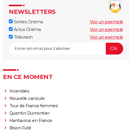
Blade Runner
Alien, le huitième passager
NEWSLETTERS
E.T. l'extraterrestre
Sorties Cinéma
Voir un exemple
La Mouche
Actus Cinéma
Voir un exemple
Dune 3 : une bande-annonce spectaculaire pour le
Télévision
Voir un exemple
final de la saga, on en a des frissons
Star Wars Starfighter : première image du film avec
Ryan Gosling
EN CE MOMENT
Incendies
Nouvelle canicule
Tour de France femmes
Quentin Dumontier
Hantavirus en France
Bison Futé