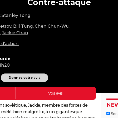
Contre-attaque
:
Stanley Tong
Petrov, Bill Tung, Chen Chun-Wu,
,
Jackie Chan
 d'action
urée
1h20
Donnez votre avis
Vos
avis
NEW
nt soviétique, Jackie, membre des forces de
 mêlé, bien malgré lui, à un gigantesque
Sort