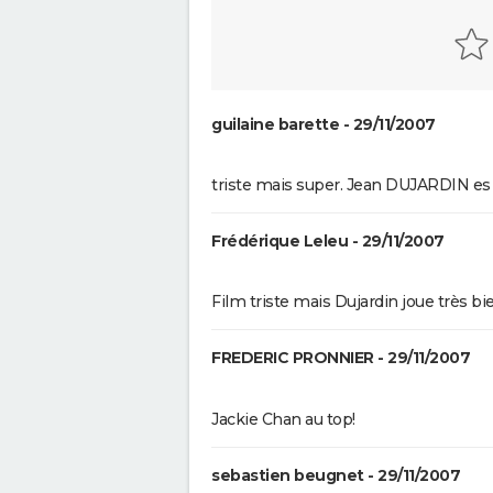
La Planète des Singes 2024 : es
indispensable de voir le reste 
saga avant de voir ce film ?
Everything Everywhere All at 
explication du film aux 7 Oscar
guilaine barette - 29/11/2007
de sa fin
Deadpool et Wolverine : est-il
vraiment indispensable de voir
triste mais super. Jean DUJARDIN es 
scène post-générique ?
Avengers Doomsday : la band
Frédérique Leleu - 29/11/2007
annonce est enfin sortie, et o
comprend plus grand chose 
Film triste mais Dujardin joue très bien
Shang Chi : synopsis, casting, 
post-générique, streaming, cri
Disney+...
FREDERIC PRONNIER - 29/11/2007
Venom : synopsis, casting,
streaming, avis... Tout sur le fi
Jackie Chan au top!
Tom Hardy
Fast and Furious 9 : synopsis, c
bande-annonce, streaming, p
sebastien beugnet - 29/11/2007
avis...