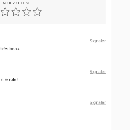
NOTEZ CE FILM
t-il
Superman : est-ce que cette nouvelle
de la
version vaut le coup ? Voici ce qu'en
pensent les critiques
once :
Mission Impossible 8 : Tom Cruise
s et
refuse de répondre à cette question
que tout le monde se pose
Signaler
Mission Impossible 7 : casting, avis,
 la
bande-annonce, suite, critique...
très beau.
e-
Tomb Raider : synopsis, Alicia
n ne
Vikander, streaming, avis... Tout sur le
Signaler
au MCU
film sur Lara Croft
 le rôle !
scènes
Uncharted : faut-il connaître le jeu
tiques,
avant de voir le film ?
Ant-Man 3 : critiques, scène post-
Signaler
lm avec
générique, bande-annonce, casting...
asting,
Top Gun Maverick : Tom Cruise a-t-il
hotos,
vraiment piloté des avions pour les
besoins du film ?