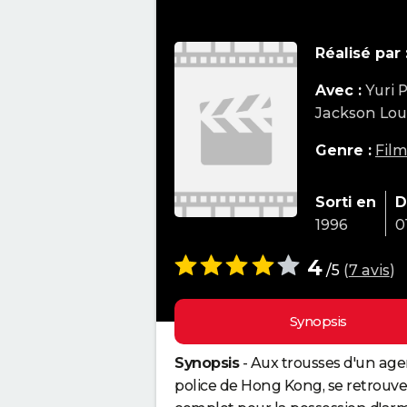
Réalisé par 
Avec :
Yuri 
Jackson Lou
Genre :
Film
Sorti en
D
1996
0
4
/5
(
7 avis
)
Synopsis
Synopsis
- Aux trousses d'un age
police de Hong Kong, se retrouve