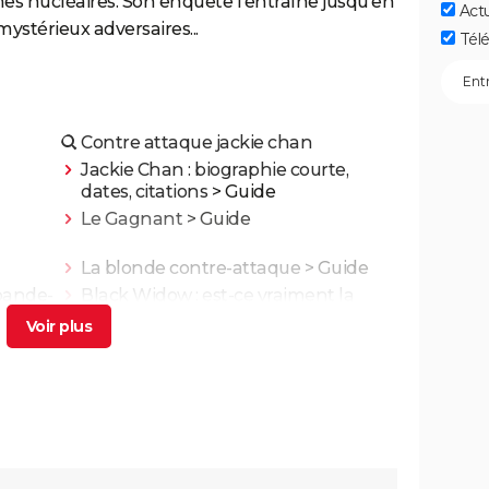
es nucléaires. Son enquête l'entraîne jusqu'en
Act
 mystérieux adversaires...
Télé
Contre attaque jackie chan
Jackie Chan : biographie courte,
dates, citations
> Guide
Le Gagnant
> Guide
La blonde contre-attaque
> Guide
 bande-
Black Widow : est-ce vraiment la
Les
dernière apparition de Scarlett
Johansson chez Marvel ?
utre
Les 4 Fantastiques : le film est-il la
fèrent
renaissance espérée de Marvel ?
L'avis des critiques
Ballerina : un film d'action que les
ues,
fans de John Wick ne voudront pas
rater