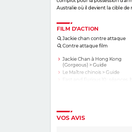
complot pour la possession d'arm
Australie où il devient la cible de
FILM D'ACTION
Jackie chan contre attaque
Contre attaque film
Jackie Chan à Hong Kong
(Gorgeous)
> Guide
Le Maître chinois
> Guide
Fast and Furious 10 : séances,
annonce, streaming, cameo... 
infos
Justice League : il existe une a
version du film, les fans la pré
à l'original
VOS AVIS
Jurassic World Renaissance :
intrigue, streaming, avis, critiq
casting...