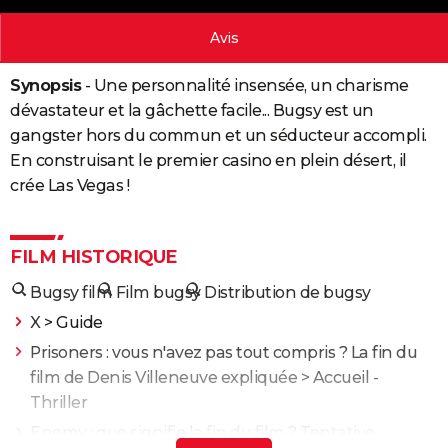
City break
Voyage de noces
Climat
Destinations
Voyage nature
Forum
+
PHOTO
Avis
GUIDES D'ACHAT
Synopsis
- Une personnalité insensée, un charisme
BONS PLANS
dévastateur et la gâchette facile... Bugsy est un
gangster hors du commun et un séducteur accompli.
CARTE DE VOEUX
En construisant le premier casino en plein désert, il
Carte Bonne année
Carte Pâques
Carte de Noël
Carte Saint-Valentin
Carte d'anniversaire
crée Las Vegas !
DICTIONNAIRE
Biographies
Expressions
Dictionnaire
Citations
Proverbes
PROGRAMME TV
FILM HISTORIQUE
COPAINS D'AVANT
Bugsy film
Film bugsy
Distribution de bugsy
Se connecter
Collèges
Universités
Service militaire
S'inscrire
Lycées
Primaires
Entreprises
Avis de recherche
AVIS DE DÉCÈS
X
> Guide
FORUM
Prisoners : vous n'avez pas tout compris ? La fin du
film de Denis Villeneuve expliquée
> Accueil -
Lifestyle
Sport
Television
Cinema
Bricolage
Culture
Auto
Voyage
Thriller
Enemy : que signifie la fin du film ? Tentative