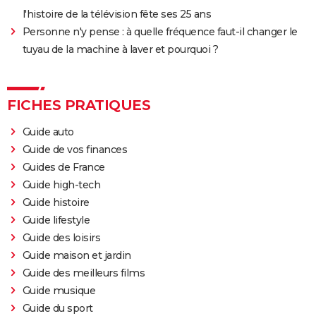
streaming, avis...
l'histoire de la télévision fête ses 25 ans
Sound of Metal
Personne n'y pense : à quelle fréquence faut-il changer le
Slalom
tuyau de la machine à laver et pourquoi ?
Oh Canada : que vaut le film avec Richard Gere et
Jacob Elordi présenté au Festival de Cannes ?
FICHES PRATIQUES
Guide auto
Guide de vos finances
Guides de France
Guide high-tech
Guide histoire
Guide lifestyle
Guide des loisirs
Guide maison et jardin
Guide des meilleurs films
Guide musique
Guide du sport