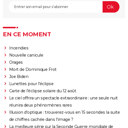
annonce, seance, streaming...
Les Passagers de la nuit
"Babylon" : critiques, séances, avis, casting,
streaming, bande-annonce...
Rocky
EN CE MOMENT
La chambre d'à côté : faut-il voir le dernier Pedro
Incendies
Almodóvar ? Ce qu'en disent les critiques presse
Nouvelle canicule
The Whale
Orages
Le Comte de Monte-Cristo : le film avec Pierre Niney
Mort de Dominique Frot
est-il inspiré d'une histoire vraie ?
Joe Biden
Juré n°2 : s'agit-il (véritablement) du dernier film de
Lunettes pour l'éclipse
Clint Eastwood ?
Carte de l'éclipse solaire du 12 août
Le Parrain
Le ciel offrira un spectacle extraordinaire : une seule nuit
réunira deux phénomènes rares
Il était une fois en Amérique
Illusion d'optique : trouverez-vous en 15 secondes la suite
Peter von Kant
de chiffres cachée dans l'image ?
Nomadland : synopsis, casting, Oscars, photos,
La meilleure série sur la Seconde Guerre mondiale de