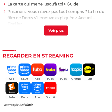
La carte qui mene jusqu'à toi
> Guide
Prisoners : vous n'avez pas tout compris ? La fin du
film de Denis Villeneuve expliquée
> Accueil -
Thriller
Enemy : que signifie la fin du film ? Tentative
d'explication
> Guide
Propre : découvrez ce drame chilien glaçant sur
Netflix
> Guide
REGARDER EN STREAMING
L'Odyssée : "chef d'oeuvre épique", "expérience
brute"... Les critiques sont unanimes
L'Etranger : que vaut l'adaptation du roman d'Albert
Camus par François Ozon ? L'avis des critiques
Anatomie d'une chute : Sandra a-t-elle vraiment tué
son mari ? Ce qu'en dit la réalisatrice Justine Triet
Les Evadés : synopsis, histoire vraie, casting,
Powered by
streaming, avis...