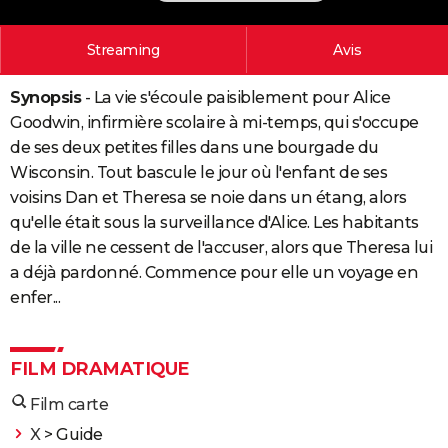
City break
Voyage de noces
Climat
Destinations
Voyage nature
Forum
+
PHOTO
Streaming
Avis
GUIDES D'ACHAT
Synopsis
- La vie s'écoule paisiblement pour Alice
BONS PLANS
Goodwin, infirmière scolaire à mi-temps, qui s'occupe
CARTE DE VOEUX
de ses deux petites filles dans une bourgade du
Wisconsin. Tout bascule le jour où l'enfant de ses
Carte Bonne année
Carte Pâques
Carte de Noël
Carte Saint-Valentin
Carte d'anniversaire
DICTIONNAIRE
voisins Dan et Theresa se noie dans un étang, alors
qu'elle était sous la surveillance d'Alice. Les habitants
Biographies
Expressions
Dictionnaire
Citations
Proverbes
PROGRAMME TV
de la ville ne cessent de l'accuser, alors que Theresa lui
COPAINS D'AVANT
a déjà pardonné. Commence pour elle un voyage en
enfer...
Se connecter
Collèges
Universités
Service militaire
S'inscrire
Lycées
Primaires
Entreprises
Avis de recherche
AVIS DE DÉCÈS
FORUM
FILM DRAMATIQUE
Lifestyle
Sport
Television
Cinema
Bricolage
Culture
Auto
Voyage
Film carte
X
> Guide