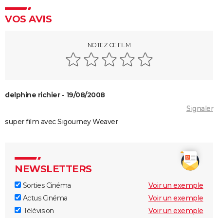
Voyage au bout de l'enfer
VOS AVIS
Benedetta : le film troublant avec Virginie Efira est-il
inspiré d'une histoire vraie ?
Forrest Gump : une erreur se cache dans le film,
NOTEZ CE FILM
presque personne ne l'a remarquée
Borgo : intrigue, histoire vraie, casting, avis... Les infos
sur le film
delphine richier - 19/08/2008
"Sexy", "navrant"... "Babygirl", thriller érotique porté
Signaler
par Nicole Kidman, divise les critiques
super film avec Sigourney Weaver
Titanic : "ça a été un cauchemar à tourner", Kate
Winslet a un mauvais souvenir de cette scène
devenue culte
The Brutalist : la critique est unanime, voici pourquoi
NEWSLETTERS
il faut absolument voir ce film au cinéma
Sorties Cinéma
Voir un exemple
La Haine
Actus Cinéma
Voir un exemple
The Father : synopsis, casting, critiques, bande-
Télévision
Voir un exemple