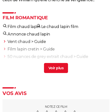
FILM ROMANTIQUE
Film chaud lapin
Le chaud lapin film
Annonce chaud lapin
Vent chaud
> Guide
Film lapin cretin
> Guide
50 nuances de grey extrait chaud
> Guide
Film pierre lapin
> Guide
Quartier chaud film
> Guide
Love Actually : vous ne le savez peut-être pas, mais le
film culte de Noël a une suite
VOS AVIS
Quand Harry rencontre Sally : la fin du film a été
changée, la version originale n'aurait pas plu au
public
NOTEZ CE FILM