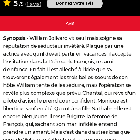
5
Donnez votre avis
/5
(
1 avis
)
City break
Voyage de noces
Climat
Destinations
Voyage nature
Forum
+
PHOTO
GUIDES D'ACHAT
Avis
BONS PLANS
Synopsis
- William Jolivard vit seul mais soigne sa
CARTE DE VOEUX
réputation de séducteur invétéré. Plaqué par une
actrice avec qui il devait partir en vacances, il accepte
Carte Bonne année
Carte Pâques
Carte de Noël
Carte Saint-Valentin
Carte d'anniversaire
DICTIONNAIRE
l'invitation dans la Drôme de François, un ami
d'enfance. En fait, il est alléché à l'idée que s'y
Biographies
Expressions
Dictionnaire
Citations
Proverbes
PROGRAMME TV
trouveront également les trois belles-soeurs de son
COPAINS D'AVANT
hôte. William tente de les séduire, mais l'opération se
révèle plus complexe que prévu. Chantal, qui rêve d'un
Se connecter
Collèges
Universités
Service militaire
S'inscrire
Lycées
Primaires
Entreprises
Avis de recherche
AVIS DE DÉCÈS
pilote d'avion, le prend pour confident, Monique est
libertine, sauf en été. Quant à sa fille Nathalie, elle est
FORUM
encore bien jeune. Il reste Brigitte, la femme de
Lifestyle
Sport
Television
Cinema
Bricolage
Culture
Auto
Voyage
François, qui, sachant son mari infidèle, entend
prendre un amant. Mais c'est dans d'autres bras que
ceux de William qu'elle cherche sa vengeance...