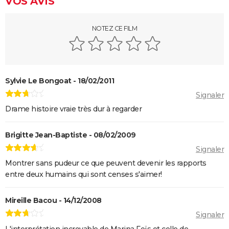
VOS AVIS
avec Emma Stone ?
Captain Fantastic : synopsis, casting, bande-
NOTEZ CE FILM
annonce, streaming, avis...
Le Fabuleux Destin d'Amélie Poulain : synopsis,
casting, bande-annonce, streaming...
Sylvie Le Bongoat - 18/02/2011
Les goûts et les couleurs
Signaler
Kinds of Kindness : notre critique du dernier film de
Drame histoire vraie très dur à regarder
Yorgos Lanthimos
May December
Brigitte Jean-Baptiste - 08/02/2009
The Truman Show
Signaler
Breakfast Club : synopsis, casting, streaming, avis...
Montrer sans pudeur ce que peuvent devenir les rapports
Big Fish
entre deux humains qui sont censes s'aimer!
Lost in Translation : synopsis, casting, bande-
annonce, streaming, avis...
Mireille Bacou - 14/12/2008
Signaler
Juno
L'interprétation incroyable de Marina Foïs et celle de