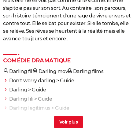
Mais elle ne se voit pas comme une victime. Elle ne
s'apitoie pas sur son sort. Au contraire , son parcours,
son histoire, témoignent d'une rage de vivre envers et
contre tout. Elle se bat pour exister. Si elle tombe, elle
se relève. Ses rêves se heurtent à la réalité mais elle
avance, toujours et encore...
COMÉDIE DRAMATIQUE
Darling film
Darling movie
Darling films
Don't worry darling
> Guide
Darling
> Guide
Darling lili
> Guide
Darling legitimus
> Guide
Darling
> Guide
Une bataille après l'autre : noté 4,7/5, le gagnant des
Oscars était "le film plus fou de l'année" selon les