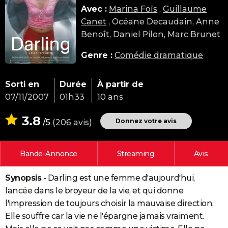
Avec :
Marina Foïs
,
Guillaume
City break
Voyage de noces
Climat
Destinations
Voyage nature
Forum
+
PHOTO
Canet
, Océane Decaudain, Anne
GUIDES D'ACHAT
Benoît, Daniel Pilon, Marc Brunet
BONS PLANS
Genre :
Comédie dramatique
CARTE DE VOEUX
Sorti en
Durée
À partir de
Carte Bonne année
Carte Pâques
Carte de Noël
Carte Saint-Valentin
Carte d'anniversaire
DICTIONNAIRE
07/11/2007
01h33
10 ans
Biographies
Expressions
Dictionnaire
Citations
Proverbes
PROGRAMME TV
3.8
Donnez votre avis
/5
(
206 avis
)
COPAINS D'AVANT
Bande-Annonce
Streaming
Avis
Se connecter
Collèges
Universités
Service militaire
S'inscrire
Lycées
Primaires
Entreprises
Avis de recherche
AVIS DE DÉCÈS
Synopsis
- Darling est une femme d'aujourd'hui,
FORUM
lancée dans le broyeur de la vie, et qui donne
Lifestyle
Sport
Television
Cinema
Bricolage
Culture
Auto
Voyage
l'impression de toujours choisir la mauvaise direction.
Elle souffre car la vie ne l'épargne jamais vraiment.