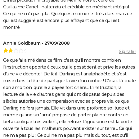
Rémi sans famille : bande-annonce et date de sortie
Guillaume Canet, inattendu et crédible en méchant intégral.
du film
Ce qui ne m'a pas plu : Quelques moments très durs mais ce
qui est suggéré est encore plus effrayant que ce qui est
montré.
Annie Goldbaum - 27/09/2008
Signaler
Ce que 'ai aimé dans ce film, c'est qu'il montre combien
l'instruction apporte à ceux qui la possèdent et prive les autres
d'une vie décente ! De fait, Darling est analphabète et s'est
mise dans la tête de partager la vie d'un routier ! C'était là, toute
son ambition, qu'elle a payée fort chère... L'instruction, la
lecture de la vie d'autres gens qui ont disparus depuis des
siècles autorise une comparaison avec sa propre vie, ce que
Darling ne fera jamais. Elle vit dans une profonde solitude et
même quand un "ami" propose de porter plainte contre un
bel alcoolique très violent, elle réfuse. L'ignorance est la porte
ouverte à tous les malheurs pouvant exister sur terre... Ce qui
ne m'a pas plu : Ce qui ne m'a pas plu mais du tout, est qu'il