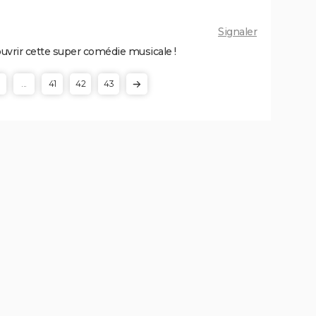
Signaler
ouvrir cette super comédie musicale !
...
41
42
43