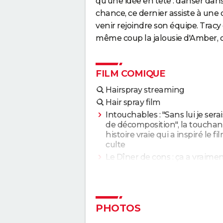
qu'une idée en tête : danser dans
chance, ce dernier assiste à une 
venir rejoindre son équipe. Tracy
même coup la jalousie d'Amber, qui
FILM COMIQUE
Hairspray streaming
Hair spray film
Intouchables : "Sans lui je sera
de décomposition", la touchan
histoire vraie qui a inspiré le fi
culte
Le Dîner de cons : ça a vraime
existé, un célèbre acteur franç
s'est même fait piéger
Les Tuche 5 : le roi Charles, Cam
Elton John... Qui les jouent da
PHOTOS
save the Tuche ?
La Grande Vadrouille : Louis de