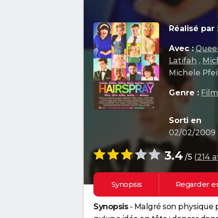
Réalisé par 
Avec :
Queen
Latifah
,
Mich
Michele Pfei
Genre :
Fil
Sorti en
02/02/2009
3.4
/5
(
214 a
Synopsis
Regarder e
Synopsis
- Malgré son physique p