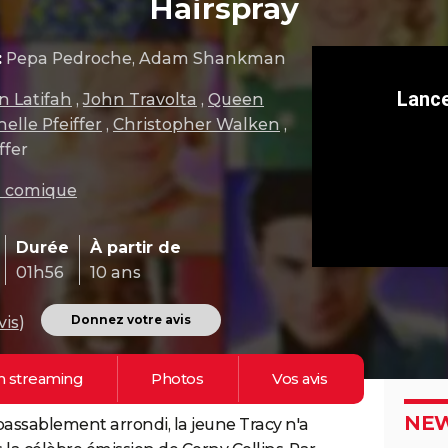
Hairspray
:
Pepa Pedroche, Adam Shankman
 Latifah
,
John Travolta
,
Queen
elle Pfeiffer
,
Christopher Walken
,
ffer
m comique
Durée
À partir de
01h56
10 ans
Donnez votre avis
vis
)
n
streaming
Photos
Vos
avis
NEW
assablement arrondi, la jeune Tracy n'a