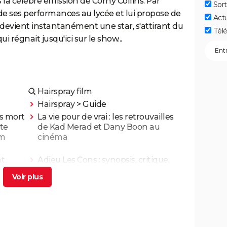
 la célèbre émission de Corny Collins. Par
Sort
de ses performances au lycée et lui propose de
Act
 devient instantanément une star, s'attirant du
Télé
 régnait jusqu'ici sur le show...
Hairspray film
Hairspray
> Guide
is mort
La vie pour de vrai : les retrouvailles
te
de Kad Merad et Dany Boon au
lm
cinéma
nt
Adieu Les Cons : synopsis, critique,
ais
César, âge, bande-annonce, avis...
illa,
On sourit pour la photo
ns God
Le diable s'habille en Prada 2 : le film