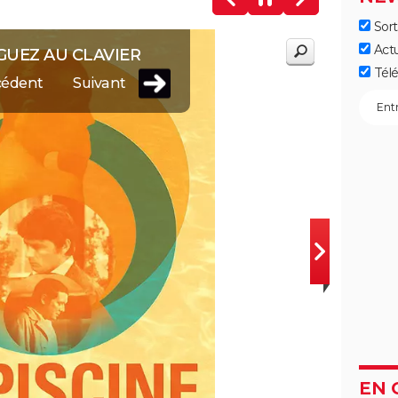
Sort
Act
GUEZ AU CLAVIER
Télé
cédent
Suivant
EN 