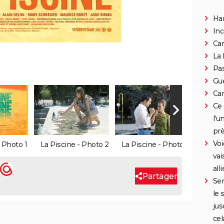
Han
Inc
Can
La 
Pa
Gue
Car
Ce 
l'u
prè
Voi
- Photo 1
La Piscine - Photo 2
La Piscine - Photo 3
La Pis
vai
all
Partager
Ser
le 
jus
cel