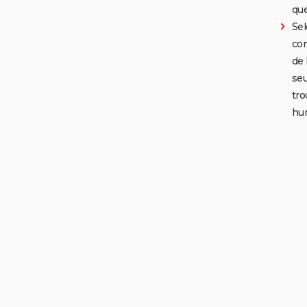
que
Sel
con
de 
seu
tro
hu