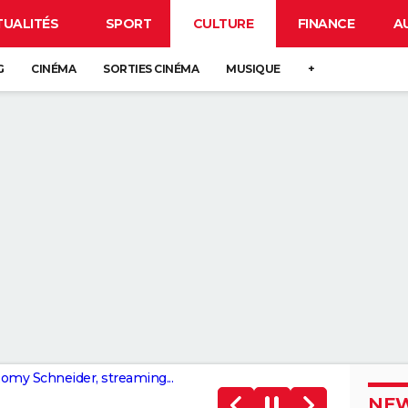
TUALITÉS
SPORT
CULTURE
FINANCE
A
G
CINÉMA
SORTIES CINÉMA
MUSIQUE
+
 Romy Schneider, streaming...
NEW