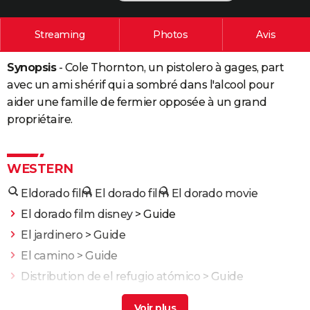
City break
Voyage de noces
Climat
Destinations
Voyage nature
Forum
+
PHOTO
Streaming
Photos
Avis
GUIDES D'ACHAT
Synopsis
- Cole Thornton, un pistolero à gages, part
BONS PLANS
avec un ami shérif qui a sombré dans l'alcool pour
CARTE DE VOEUX
aider une famille de fermier opposée à un grand
propriétaire.
Carte Bonne année
Carte Pâques
Carte de Noël
Carte Saint-Valentin
Carte d'anniversaire
DICTIONNAIRE
Biographies
Expressions
Dictionnaire
Citations
Proverbes
PROGRAMME TV
WESTERN
COPAINS D'AVANT
Eldorado film
El dorado film
El dorado movie
Se connecter
Collèges
Universités
Service militaire
S'inscrire
Lycées
Primaires
Entreprises
Avis de recherche
El dorado film disney
> Guide
AVIS DE DÉCÈS
El jardinero
> Guide
FORUM
El camino
> Guide
Lifestyle
Sport
Television
Cinema
Bricolage
Culture
Auto
Voyage
Distribution de el refugio atómico
> Guide
La route d'el dorado
> Guide