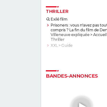
THRILLER
Exilé film
Prisoners : vous n'avez pas tou
compris ? La fin du film de Den
Villeneuve expliquée
> Accueil 
Thriller
XXL
> Guide
Le Prestige : avez-vous bien c
le film ? Les explications sur la 
Fargo : les frères Coen se mo
totalement des spectateurs d
BANDES-ANNONCES
générique, êtes-vous tombé d
panneau ?
13 jours, 13 nuits : la prochaine
superproduction française se 
dans une bande-annonce
électrique