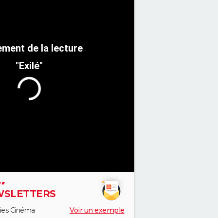
"Exilé"
SLETTERS
ies Cinéma
Voir un exemple