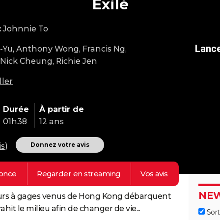
Exilé
:
Johnnie To
Yu, Anthony Wong, Francis Ng,
Nick Cheung, Richie Jen
ller
Durée
À partir de
01h38
12 ans
Donnez votre avis
is
)
once
Regarder en
streaming
Vos
avis
NEW
ueurs à gages venus de Hong Kong débarquent
rahit le milieu afin de changer de vie...
Sort