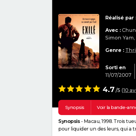
Réalisé par 
Avec :
Chun-
Simon Yam, 
Genre :
Thri
Sorti en
11/07/2007
4.7
/5
(
10 av
Synopsis
Voir la
bande-ann
Synopsis
- Macau, 1998. Trois t
pour liquider un des leurs, qui a t