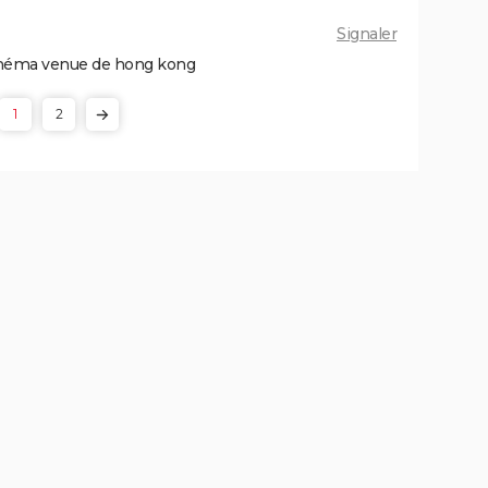
Signaler
inéma venue de hong kong
1
2