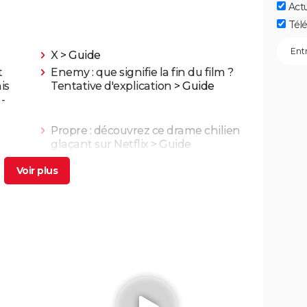
Act
Télé
X
> Guide
t
Enemy : que signifie la fin du film ?
is
Tentative d'explication
> Guide
-
Propre : découvrez ce drame chilien
glaçant sur Netflix
> Guide
ompris
Get Out
fin
quent
Un simple accident : Palme d'or,
ans le
bande-annonce, streaming, séances,
ans le
avis...
Mort sur le Nil : casting, séances,
dévoile
streaming, bande-annonce, avis...