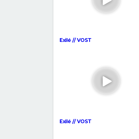
Parasite : après le film, où en es
projet de série pour HBO ?
Decision to leave
A Couteaux Tirés : synopsis, cas
streaming, avis, bande-annon
Exilé // VOST
interview...
Zodiac : synopsis, casting, ban
annonce, histoire vraie, streami
Fight Club
Le Silence des agneaux
Les Crimes du futur
Drive : Ryan Gosling conduit-il
vraiment dans le film ?
Old boy
The Dog Stars : le thriller de Ri
Scott se dévoile dans une nou
Exilé // VOST
bande-annonce