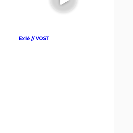
t le
Insaisissables 3 : de premières images
du braquage magique et une date
de sortie annoncée
Seven
ting,
Shutter Island
ce,
Exilé // VOST
de-
Black Swan
ng...
Psychose
Pulp Fiction
Les Dents de la mer
American Nightmare
Maigret : synopsis, casting,
Depardieu, avis...
dley
velle