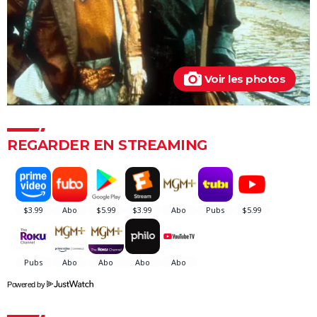
The Phoenician Scheme : faut-il voir le dernier Wes
Anderson ? Notre critique
Billy Elliot
Voir les photos
En roue libre
"Pauvres créatures" : de quoi parle ce film étrange
avec Emma Stone ?
Captain Fantastic : synopsis, casting, bande-
REGARDER EN STREAMING
annonce, streaming, avis...
Le Fabuleux Destin d'Amélie Poulain : synopsis,
casting, bande-annonce, streaming...
Les goûts et les couleurs
Kinds of Kindness : notre critique du dernier film de
Yorgos Lanthimos
May December
Powered by
The Truman Show