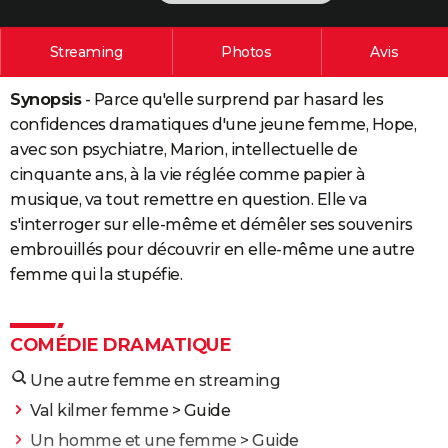
City break
Voyage de noces
Climat
Destinations
Voyage nature
Forum
+
PHOTO
Streaming
Photos
Avis
GUIDES D'ACHAT
Synopsis
- Parce qu'elle surprend par hasard les
BONS PLANS
confidences dramatiques d'une jeune femme, Hope,
CARTE DE VOEUX
avec son psychiatre, Marion, intellectuelle de
cinquante ans, à la vie réglée comme papier à
Carte Bonne année
Carte Pâques
Carte de Noël
Carte Saint-Valentin
Carte d'anniversaire
DICTIONNAIRE
musique, va tout remettre en question. Elle va
Biographies
Expressions
Dictionnaire
Citations
Proverbes
s'interroger sur elle-même et démêler ses souvenirs
PROGRAMME TV
embrouillés pour découvrir en elle-même une autre
COPAINS D'AVANT
femme qui la stupéfie.
Se connecter
Collèges
Universités
Service militaire
S'inscrire
Lycées
Primaires
Entreprises
Avis de recherche
AVIS DE DÉCÈS
COMÉDIE DRAMATIQUE
FORUM
Une autre femme en streaming
Lifestyle
Sport
Television
Cinema
Bricolage
Culture
Auto
Voyage
Val kilmer femme
> Guide
Un homme et une femme
> Guide