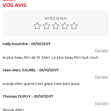
Breakfast Club : synopsis, casting, streaming, avis...
VOS AVIS
Big Fish
Lost in Translation : synopsis, casting, bande-
NOTEZ CE FILM
annonce, streaming, avis...
Juno
Rémi sans famille : bande-annonce et date de sortie
du film
nelly bouriche - 05/10/2007
Signaler
le plus beau film de W. Allen. Le plus beau film tout court
Jean-Marc SAUREL - 05/10/2007
Signaler
woody allen quand il est grave c'est bien aussi.
Thomas DUPUY - 05/10/2007
Signaler
Woody Allen