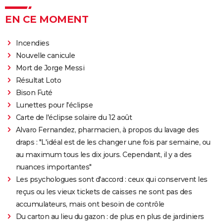
OSS 117 3 : que disent les critiques sur le film ?
EN CE MOMENT
Monty Python, Sacré Graal
The French Dispatch : faut-il voir le dernier Wes
Incendies
Anderson ? Critiques
Nouvelle canicule
La Traversée
Mort de Jorge Messi
Gaston Lagaffe : intrigue, avis, streaming... Tout sur
Résultat Loto
l'adaptation de la BD culte
Bison Futé
Lunettes pour l'éclipse
Carte de l'éclipse solaire du 12 août
Alvaro Fernandez, pharmacien, à propos du lavage des
draps : "L'idéal est de les changer une fois par semaine, ou
au maximum tous les dix jours. Cependant, il y a des
nuances importantes"
Les psychologues sont d'accord : ceux qui conservent les
reçus ou les vieux tickets de caisses ne sont pas des
accumulateurs, mais ont besoin de contrôle
Du carton au lieu du gazon : de plus en plus de jardiniers