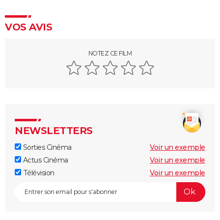
nominations aux Oscars ont provoqué un tollé
Astérix et Obélix et L'Empire du Milieu : casting,
VOS AVIS
streaming, critiques, avis... Tout savoir
Kaamelott, premier volet : quand sort la suite du film
NOTEZ CE FILM
au cinéma ?
La Cité de la peur : Valérie Lemercier a fait une
bourde lors du tournage, l'avez-vous remarquée à
l'écran ?
Qu'est-ce qu'on a fait au Bon Dieu 3 : une suite est-
elle prévue ?
NEWSLETTERS
Fratè
Sorties Cinéma
Voir un exemple
Les Tuche 4 : la mort de Michel Blanc a été "terrible"
Actus Cinéma
Voir un exemple
pour Jean-Paul Rouve
Télévision
Voir un exemple
En même temps
Les Aventures de Rabbi Jacob
L'Origine du monde