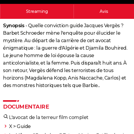
City break
Voyage de noces
Climat
Destinations
Voyage nature
Forum
+
PHOTO
Streaming
Avis
GUIDES D'ACHAT
Synopsis
- Quelle conviction guide Jacques Vergès ?
BONS PLANS
Barbet Schroeder mène l'enquête pour élucider le
mystère. Au départ de la carrière de cet avocat
CARTE DE VOEUX
énigmatique : la guerre d'Algérie et Djamila Bouhired.
Carte Bonne année
Carte Pâques
Carte de Noël
Carte Saint-Valentin
Carte d'anniversaire
Le jeune homme de loi épouse la cause
DICTIONNAIRE
anticolonialiste, et la femme. Puis disparaît huit ans. À
Biographies
Expressions
Dictionnaire
Citations
Proverbes
PROGRAMME TV
son retour, Vergès défend les terroristes de tous
horizons (Magdalena Kopp, Anis Naccache, Carlos) et
COPAINS D'AVANT
des monstres historiques tels que Barbie...
Se connecter
Collèges
Universités
Service militaire
S'inscrire
Lycées
Primaires
Entreprises
Avis de recherche
AVIS DE DÉCÈS
FORUM
DOCUMENTAIRE
Lifestyle
Sport
Television
Cinema
Bricolage
Culture
Auto
Voyage
L'avocat de la terreur film complet
X
> Guide