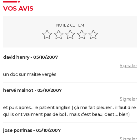
Citizenfour
VOS AVIS
Une Vérité qui dérange
Inside Job
NOTEZ CE FILM
Faites le mur !
Super Size Me
Le Chagrin et la Pitié
david henry - 05/10/2007
Salam
Signaler
Microcosmos, le peuple de l'herbe
un doc sur maître vergès
Lost in la Mancha
hervé mainot - 05/10/2007
Signaler
et puis après... le patient anglais ( çà me fait pleurer... il faut dire
qu'ils ont vraiment pas de bol... mais c'est beau, c'est ... bien)
jose porrinas - 05/10/2007
Signaler