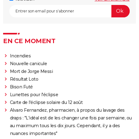
Road" ? Notre critique
The Batman : intrigue, casting, avis, streaming,
bande-annonce...
Piège de cristal
Batman v Superman : le crossover de super-héros a-
EN CE MOMENT
t-il une suite ?
Morbius : y a-t-il une scène post-générique à la fin du
Incendies
film ?
Nouvelle canicule
Mort de Jorge Messi
Spider-Man No Way Home : où voir le film en VOD
Résultat Loto
streaming et à quel prix ?
Bison Futé
Les Éternels : que signifient les scènes post-
Lunettes pour l'éclipse
générique ? Explications
Carte de l'éclipse solaire du 12 août
The Suicide Squad : synopsis, casting, bande-
Alvaro Fernandez, pharmacien, à propos du lavage des
annonce, seances, streaming...
draps : "L'idéal est de les changer une fois par semaine, ou
Kingsman 3 : date, casting.... Ce que l'on sait sur le
au maximum tous les dix jours. Cependant, il y a des
film
nuances importantes"