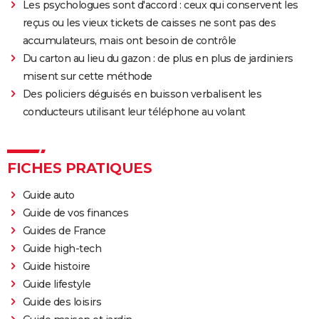
Avengers 6 : date, personnages... Tout sur Secret
Les psychologues sont d'accord : ceux qui conservent les
Wars
reçus ou les vieux tickets de caisses ne sont pas des
accumulateurs, mais ont besoin de contrôle
The Northman
Du carton au lieu du gazon : de plus en plus de jardiniers
Sonic 2 : intrigue, casting, streaming, avis... Les infos
misent sur cette méthode
sur le film
Des policiers déguisés en buisson verbalisent les
Fantastic Four : privé de réalisateur, où en est le film
conducteurs utilisant leur téléphone au volant
des Quatre Fantastiques ?
The Batman 2 : la suite annoncée, Matt Reeves et
Robert Pattinson de retour
FICHES PRATIQUES
Spider-Man Brand New Day : Tom Holland retrouve
Guide auto
des visages familiers de Marvel dans la bande-
Guide de vos finances
annonce
Guides de France
Legend of Zelda, le film : qui sont Bo Bragason et
Guide high-tech
Benjamin Evan Ainsworth, les acteurs principaux ?
Guide histoire
Guide lifestyle
Guide des loisirs