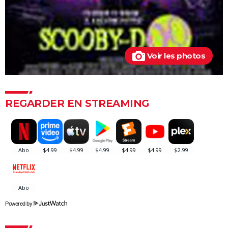
avis, critiques, casting...
Ballerina : un film d'action que les fans de John Wick
ne voudront pas rater
La Planète des Singes 2024 : est-il indispensable de
Voir les photos
voir le reste de la saga avant de voir ce film ?
Superman : est-ce que cette nouvelle version vaut le
coup ? Voici ce qu'en pensent les critiques
REGARDER EN STREAMING
Everything Everywhere All at once : explication du
film aux 7 Oscars et de sa fin
Mission Impossible 8 : Tom Cruise refuse de répondre
à cette question que tout le monde se pose
Deadpool et Wolverine : est-il vraiment
indispensable de voir la scène post-générique ?
Mission Impossible 7 : casting, avis, bande-annonce,
suite, critique...
Powered by
Avengers Doomsday : la bande-annonce est enfin