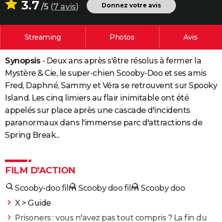
3.7
Donnez votre avis
/5
(
7 avis
)
City break
Voyage de noces
Climat
Destinations
Voyage nature
Forum
+
PHOTO
GUIDES D'ACHAT
Streaming
Photos
Avis
BONS PLANS
Synopsis
- Deux ans après s'être résolus à fermer la
CARTE DE VOEUX
Mystère & Cie, le super-chien Scooby-Doo et ses amis
Fred, Daphné, Sammy et Véra se retrouvent sur Spooky
Carte Bonne année
Carte Pâques
Carte de Noël
Carte Saint-Valentin
Carte d'anniversaire
DICTIONNAIRE
Island. Les cinq limiers au flair inimitable ont été
appelés sur place après une cascade d'incidents
Biographies
Expressions
Dictionnaire
Citations
Proverbes
PROGRAMME TV
paranormaux dans l'immense parc d'attractions de
COPAINS D'AVANT
Spring Break...
Se connecter
Collèges
Universités
Service militaire
S'inscrire
Lycées
Primaires
Entreprises
Avis de recherche
AVIS DE DÉCÈS
FILM D'ACTION
FORUM
Scooby-doo film
Scooby doo film
Scooby doo
Lifestyle
Sport
Television
Cinema
Bricolage
Culture
Auto
Voyage
X
> Guide
Prisoners : vous n'avez pas tout compris ? La fin du