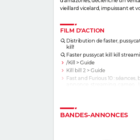
d'amazones, déclenche un vérita
vieillard vicelard, impuissant et v
FILM D'ACTION
Distribution de faster, pussycat! 
kill!
Faster pussycat kill kill stream
/Kill
> Guide
Kill bill 2
> Guide
Fast and Furious 10 : séances,
annonce, streaming, cameo... 
infos
Justice League : il existe une a
version du film, les fans la pré
à l'original
BANDES-ANNONCES
Jurassic World Renaissance :
intrigue, streaming, avis, critiq
casting...
La Planète des Singes 2024 : es