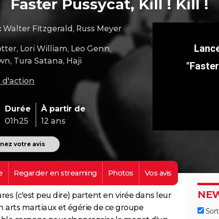
Faster Pussycat, Kill ! Kill !
:
Walter Fitzgerald, Russ Meyer
tter, Lori William, Leo Genn,
n, Tura Satana, Haji
"Faster 
 d'action
Durée
À partir de
01h25
12 ans
ez votre avis
e
Regarder en
streaming
Photos
Vos
avis
NEW
res (c'est peu dire) partent en virée dans leur
en arts martiaux et égérie de ce groupe
Sort