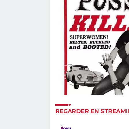
Hunger Games, Lever de soleil 
Moisson : Effie, Haymitch... des
personnages bien connus dan
bande-annonce
Gladiator 2 : pourquoi cette su
risque-t-elle de diviser les fans
film culte ?
Thunderbolts* : le dernier film
Marvel vaut-il le coup ? Les cri
sont (presque) unanimes
John Wick 4 : casting, avis, crit
suite, séances, streaming...
Furiosa : que vaut le prequel 
Max Fury Road" ? Notre critiqu
Piège de cristal
Morbius : y a-t-il une scène pos
générique à la fin du film ?
REGARDER EN STREAMI
Les Éternels : que signifient le
scènes post-générique ?