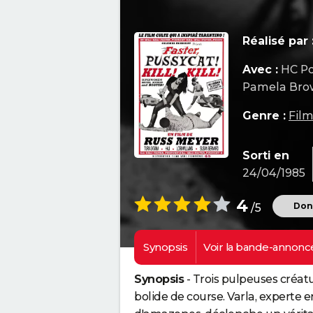
Réalisé par 
Avec :
HC Po
Pamela Brow
Genre :
Film
Sorti en
24/04/1985
4
Donn
/5
Synopsis
Voir la
bande-annonc
Synopsis
- Trois pulpeuses créatu
bolide de course. Varla, experte 