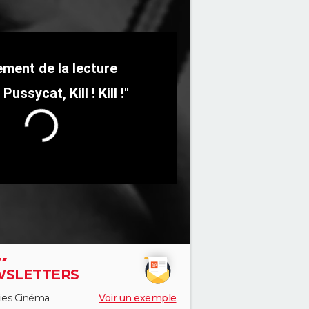
Pussycat, Kill ! Kill !"
SLETTERS
ies Cinéma
Voir un exemple