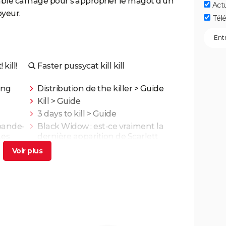
ble carnage pour s'approprier le magot d'un
Act
oyeur.
Télé
kill!
Faster pussycat kill kill
ing
Distribution de the killer
> Guide
Kill
> Guide
3 days to kill
> Guide
 bande-
Black Widow : est-ce vraiment la
Les
dernière apparition de Scarlett
Johansson chez Marvel ?
utre
Les 4 Fantastiques : le film est-il la
fèrent
renaissance espérée de Marvel ?
L'avis des critiques
Ballerina : un film d'action que les
ues,
fans de John Wick ne voudront pas
rater
t-il
Superman : est-ce que cette nouvelle