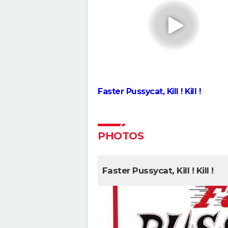
indispensable de voir le reste 
saga avant de voir ce film ?
Everything Everywhere All at 
explication du film aux 7 Oscar
de sa fin
Deadpool et Wolverine : est-il
vraiment indispensable de voir
scène post-générique ?
Faster Pussycat, Kill ! Kill !
Avengers Doomsday : la band
annonce est enfin sortie, et o
comprend plus grand chose 
Shang Chi : synopsis, casting, 
PHOTOS
post-générique, streaming, cri
Disney+...
Venom : synopsis, casting,
Faster Pussycat, Kill ! Kill !
streaming, avis... Tout sur le fi
Tom Hardy
Fast and Furious 9 : synopsis, c
bande-annonce, streaming, p
avis...