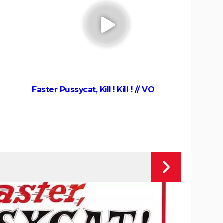
de la
version vaut le coup ? Voici ce qu'en
pensent les critiques
once :
Mission Impossible 8 : Tom Cruise
s et
refuse de répondre à cette question
que tout le monde se pose
Mission Impossible 7 : casting, avis,
 la
bande-annonce, suite, critique...
Faster Pussycat, Kill ! Kill ! // VO
e-
Tomb Raider : synopsis, Alicia
n ne
Vikander, streaming, avis... Tout sur le
au MCU
film sur Lara Croft
scènes
Uncharted : faut-il connaître le jeu
tiques,
avant de voir le film ?
Ant-Man 3 : critiques, scène post-
lm avec
générique, bande-annonce, casting...
asting,
Top Gun Maverick : Tom Cruise a-t-il
hotos,
vraiment piloté des avions pour les
besoins du film ?