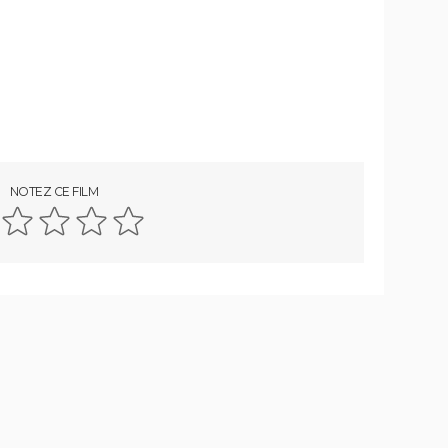
streaming...
e que
Avengers 6 : date, personnages... Tout
sur Secret Wars
Sonic 2 : intrigue, casting, streaming,
avis... Les infos sur le film
ateur,
The Batman 2 : la suite annoncée,
Matt Reeves et Robert Pattinson de
retour
Tom
Legend of Zelda, le film : qui sont Bo
NOTEZ CE FILM
Bragason et Benjamin Evan
nde-
Ainsworth, les acteurs principaux ?