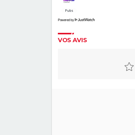
Explications
Kingsman 3 : date, casting.... C
l'on sait sur le film
Powered by
The Northman
Fantastic Four : privé de réalis
VOS AVIS
où en est le film des Quatre
Fantastiques ?
Spider-Man Brand New Day : 
Holland retrouve des visages
familiers de Marvel dans la ba
annonce