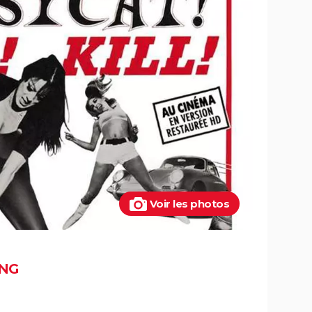
sur la
Doctor Strange 2 : que signifient les
scènes post-génériques ? On vous
s la
explique
ite
Kraven le chasseur : le film Marvel
 du
s'offre une sanglante bande-
annonce, quelle date de sortie ?
Mad Max Fury Road : synopsis,
tiques
casting, bande-annonce, streaming,
avis...
iques,
Black Panther 2 : de quoi est mort
l'acteur Chadwick Boseman ?
de "Mad
The Batman : intrigue, casting, avis,
e
streaming, bande-annonce...
Voir les photos
Batman v Superman : le crossover de
super-héros a-t-il une suite ?
t-
Spider-Man No Way Home : où voir le
film en VOD streaming et à quel
NG
prix ?
s
The Suicide Squad : synopsis, casting,
bande-annonce, seances,