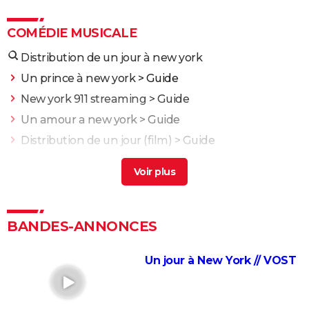
COMÉDIE MUSICALE
Distribution de un jour à new york
Un prince à new york
> Guide
New york 911 streaming
> Guide
Un amour a new york
> Guide
Distribution de un jour (film)
> Guide
Le gendarme à new york streaming
> Guide
Blanche-Neige : le live action de Disney a un gros
problème, et c'est difficile de l'ignorer
Moulin Rouge : Nicole Kidman et Ewan McGregor
BANDES-ANNONCES
chantent-ils vraiment dans le film ?
Emilia Pérez : une course aux récompenses stoppée
Un jour à New York // VOST
par plusieurs controverses
A Star is Born : synopsis, avis, streaming, Lady Gaga