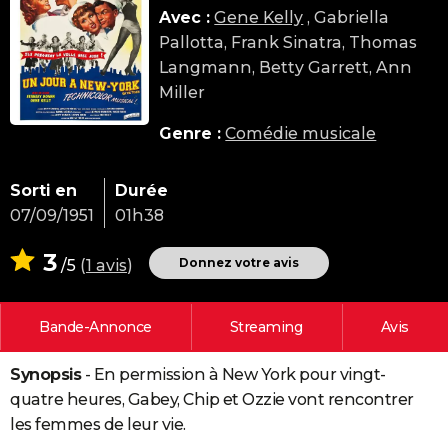
Avec :
Gene Kelly
, Gabriella
City break
Voyage de noces
Climat
Destinations
Voyage nature
Forum
+
PHOTO
Pallotta, Frank Sinatra, Thomas
GUIDES D'ACHAT
Langmann, Betty Garrett, Ann
Miller
BONS PLANS
Genre :
Comédie musicale
CARTE DE VOEUX
Carte Bonne année
Carte Pâques
Carte de Noël
Carte Saint-Valentin
Carte d'anniversaire
DICTIONNAIRE
Sorti en
Durée
07/09/1951
01h38
Biographies
Expressions
Dictionnaire
Citations
Proverbes
PROGRAMME TV
3
Donnez votre avis
/5
(
1 avis
)
COPAINS D'AVANT
Se connecter
Collèges
Universités
Service militaire
S'inscrire
Lycées
Primaires
Entreprises
Avis de recherche
AVIS DE DÉCÈS
Bande-Annonce
Streaming
Avis
FORUM
Synopsis
- En permission à New York pour vingt-
Lifestyle
Sport
Television
Cinema
Bricolage
Culture
Auto
Voyage
quatre heures, Gabey, Chip et Ozzie vont rencontrer
les femmes de leur vie.