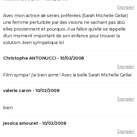
annonce, avis...
Signaler
Parasite : après le film, où en est le projet de série
Avec mon actrice de séries préférées (Sarah Michelle Gellar)
pour HBO ?
une femme perturbée par des visions ne sachant pas doù
elles proviennent et pourquoi...il va falloir qu'elle se rappelle
Insaisissables 3 : de premières images du braquage
d'un moment important de son enfance pour trouver la
magique et une date de sortie annoncée
solution...bien sympatique lol
Decision to leave
Seven
Christophe ANTONUCCI - 10/02/2008
A Couteaux Tirés : synopsis, casting, streaming, avis,
Signaler
bande-annonce, interview...
Film sympa ! j'ai bien aimé ! Avec la belle Sarah Michelle Gellar.
Shutter Island
valerie caron - 10/02/2008
Zodiac : synopsis, casting, bande-annonce, histoire
vraie, streaming...
Signaler
bien
Black Swan
Fight Club
jessica amouret - 10/02/2008
Psychose
Signaler
Le Silence des agneaux