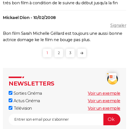
trés bon film à condition de le suivre du début jusqu'a la fin
Pulp Fiction
Les Crimes du futur
Mickael Dion - 10/02/2008
Les Dents de la mer
Signaler
Drive : Ryan Gosling conduit-il vraiment dans le
Bon film Sarah Michelle Géllard est toujours une aussi bonne
actrice domage ke le film ne bouge pas plus.
film ?
American Nightmare
1
2
3
Old boy
Maigret : synopsis, casting, Depardieu, avis...
The Dog Stars : le thriller de Ridley Scott se dévoile
dans une nouvelle bande-annonce
NEWSLETTERS
Sorties Cinéma
Voir un exemple
Actus Cinéma
Voir un exemple
Télévision
Voir un exemple