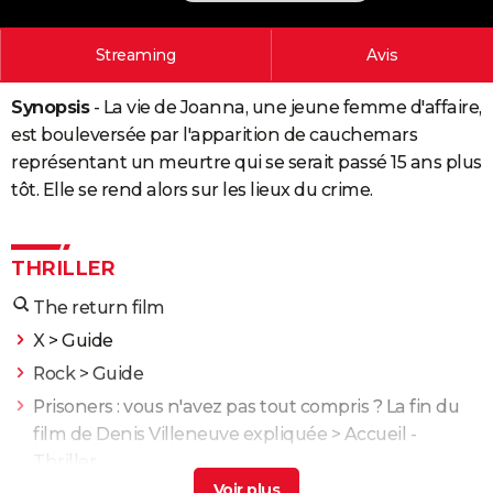
City break
Voyage de noces
Climat
Destinations
Voyage nature
Forum
+
PHOTO
Streaming
Avis
GUIDES D'ACHAT
Synopsis
- La vie de Joanna, une jeune femme d'affaire,
BONS PLANS
est bouleversée par l'apparition de cauchemars
CARTE DE VOEUX
représentant un meurtre qui se serait passé 15 ans plus
tôt. Elle se rend alors sur les lieux du crime.
Carte Bonne année
Carte Pâques
Carte de Noël
Carte Saint-Valentin
Carte d'anniversaire
DICTIONNAIRE
Biographies
Expressions
Dictionnaire
Citations
Proverbes
PROGRAMME TV
THRILLER
COPAINS D'AVANT
The return film
Se connecter
Collèges
Universités
Service militaire
S'inscrire
Lycées
Primaires
Entreprises
Avis de recherche
X
> Guide
AVIS DE DÉCÈS
Rock
> Guide
FORUM
Prisoners : vous n'avez pas tout compris ? La fin du
Lifestyle
Sport
Television
Cinema
Bricolage
Culture
Auto
Voyage
film de Denis Villeneuve expliquée
> Accueil -
Thriller