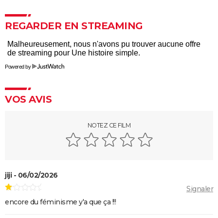
En roue libre
"Pauvres créatures" : de quoi parle ce film étrange
REGARDER EN STREAMING
avec Emma Stone ?
Captain Fantastic : synopsis, casting, bande-
annonce, streaming, avis...
Powered by
Le Fabuleux Destin d'Amélie Poulain : synopsis,
casting, bande-annonce, streaming...
VOS AVIS
Les goûts et les couleurs
Kinds of Kindness : notre critique du dernier film de
NOTEZ CE FILM
Yorgos Lanthimos
May December
The Truman Show
Breakfast Club : synopsis, casting, streaming, avis...
jiji - 06/02/2026
Signaler
Big Fish
encore du féminisme y'a que ça !!!
Lost in Translation : synopsis, casting, bande-
annonce, streaming, avis...