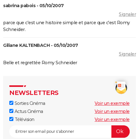
sabrina pabois - 05/10/2007
Juno
Signaler
Rémi sans famille : bande-annonce et date de sortie
parce que c'est une histoire simple et parce que c'est Romy
du film
Schneider.
Giliane KALTENBACH - 05/10/2007
Signaler
Belle et regrettée Romy Schneider
NEWSLETTERS
Sorties Cinéma
Voir un exemple
Actus Cinéma
Voir un exemple
Télévision
Voir un exemple