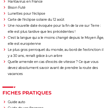
Hantavirus en France
Fratè
Bison Futé
Les Tuche 4 : la mort de Michel Blanc a été "terrible"
Lunettes pour l'éclipse
pour Jean-Paul Rouve
Carte de l'éclipse solaire du 12 août
En même temps
Une nouvelle date évoquée pour la fin de la vie sur Terre :
Les Aventures de Rabbi Jacob
elle est plus tardive que les précédentes !
L'Origine du monde
C'est la langue qui a le moins changé depuis le Moyen Âge,
elle est européenne
OSS 117 3 : que disent les critiques sur le film ?
Le plus gros perroquet du monde, au bord de l'extinction il
Monty Python, Sacré Graal
y a 30 ans, renaît grâce à un arbre
The French Dispatch : faut-il voir le dernier Wes
Quelle amende en cas d'excès de vitesse ? Ce que vous
Anderson ? Critiques
devez absolument savoir avant de prendre la route des
La Traversée
vacances
Gaston Lagaffe : intrigue, avis, streaming... Tout sur
l'adaptation de la BD culte
FICHES PRATIQUES
Guide auto
Guide de vos finances