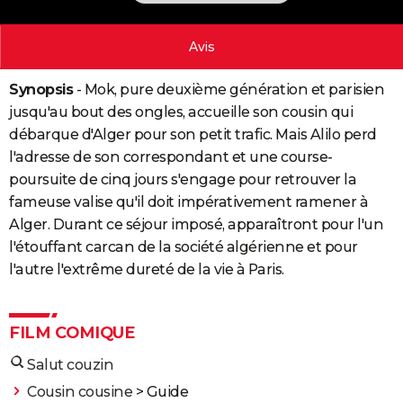
City break
Voyage de noces
Climat
Destinations
Voyage nature
Forum
+
PHOTO
Avis
GUIDES D'ACHAT
Synopsis
- Mok, pure deuxième génération et parisien
BONS PLANS
jusqu'au bout des ongles, accueille son cousin qui
CARTE DE VOEUX
débarque d'Alger pour son petit trafic. Mais Alilo perd
l'adresse de son correspondant et une course-
Carte Bonne année
Carte Pâques
Carte de Noël
Carte Saint-Valentin
Carte d'anniversaire
DICTIONNAIRE
poursuite de cinq jours s'engage pour retrouver la
Biographies
Expressions
Dictionnaire
Citations
Proverbes
fameuse valise qu'il doit impérativement ramener à
PROGRAMME TV
Alger. Durant ce séjour imposé, apparaîtront pour l'un
COPAINS D'AVANT
l'étouffant carcan de la société algérienne et pour
l'autre l'extrême dureté de la vie à Paris.
Se connecter
Collèges
Universités
Service militaire
S'inscrire
Lycées
Primaires
Entreprises
Avis de recherche
AVIS DE DÉCÈS
FORUM
FILM COMIQUE
Lifestyle
Sport
Television
Cinema
Bricolage
Culture
Auto
Voyage
Salut couzin
Cousin cousine
> Guide