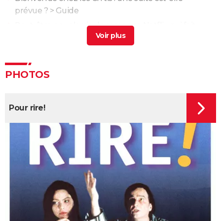
prévue ?
> Guide
Peut-être pour la vie : la romance Netflix qui fait
voyager entre Hambourg et Istanbul
> Guide
Film pour enfants : les meilleurs films à voir en
famille
> Guide
PHOTOS
Intouchables : "Sans lui je serais mort de
décomposition", la touchante histoire vraie qui a
inspiré le film culte
Pour rire!
La vie pour de vrai : les retrouvailles de Kad Merad et
Dany Boon au cinéma
Le Dîner de cons : ça a vraiment existé, un célèbre
acteur français s'est même fait piéger
Adieu Les Cons : synopsis, critique, César, âge, bande-
annonce, avis...
Les Tuche 5 : le roi Charles, Camilla, Elton John... Qui
les jouent dans God save the Tuche ?