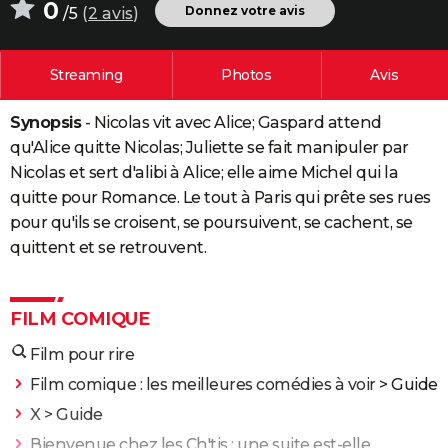
0
Donnez votre avis
/5
(
2 avis
)
City break
Voyage de noces
Climat
Destinations
Voyage nature
Forum
+
PHOTO
GUIDES D'ACHAT
Streaming
Photos
Avis
BONS PLANS
Synopsis
- Nicolas vit avec Alice; Gaspard attend
CARTE DE VOEUX
qu'Alice quitte Nicolas; Juliette se fait manipuler par
Nicolas et sert d'alibi à Alice; elle aime Michel qui la
Carte Bonne année
Carte Pâques
Carte de Noël
Carte Saint-Valentin
Carte d'anniversaire
DICTIONNAIRE
quitte pour Romance. Le tout à Paris qui prête ses rues
pour qu'ils se croisent, se poursuivent, se cachent, se
Biographies
Expressions
Dictionnaire
Citations
Proverbes
PROGRAMME TV
quittent et se retrouvent.
COPAINS D'AVANT
Se connecter
Collèges
Universités
Service militaire
S'inscrire
Lycées
Primaires
Entreprises
Avis de recherche
AVIS DE DÉCÈS
FILM COMIQUE
FORUM
Film pour rire
Film comique : les meilleures comédies à voir
> Guide
Lifestyle
Sport
Television
Cinema
Bricolage
Culture
Auto
Voyage
X
> Guide
Bienvenue chez les Ch'tis : une suite est-elle