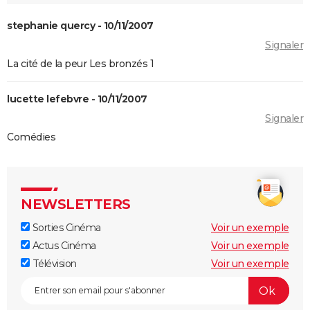
elle prévue ?
Fratè
stephanie quercy - 10/11/2007
Les Tuche 4 : la mort de Michel Blanc a été "terrible"
Signaler
pour Jean-Paul Rouve
La cité de la peur Les bronzés 1
En même temps
lucette lefebvre - 10/11/2007
Les Aventures de Rabbi Jacob
Signaler
L'Origine du monde
Comédies
OSS 117 3 : que disent les critiques sur le film ?
Monty Python, Sacré Graal
The French Dispatch : faut-il voir le dernier Wes
Anderson ? Critiques
NEWSLETTERS
La Traversée
Sorties Cinéma
Voir un exemple
Gaston Lagaffe : intrigue, avis, streaming... Tout sur
Actus Cinéma
Voir un exemple
l'adaptation de la BD culte
Télévision
Voir un exemple