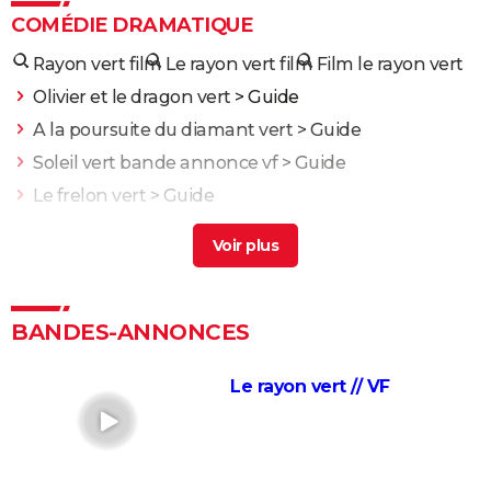
COMÉDIE DRAMATIQUE
Rayon vert film
Le rayon vert film
Film le rayon vert
Olivier et le dragon vert
> Guide
A la poursuite du diamant vert
> Guide
Soleil vert bande annonce vf
> Guide
Le frelon vert
> Guide
Le boucher vert
> Guide
Une bataille après l'autre : noté 4,7/5, le gagnant des
Oscars était "le film plus fou de l'année" selon les
critiques
BANDES-ANNONCES
Kaamelott deuxième volet (partie 1) : quand voir la
partie 2 au cinéma ?
Le rayon vert // VF
Second tour : date de sortie, bande-annonce,
casting, intrigue, avis...
Asteroid City : critiques, séances, streaming, bande-