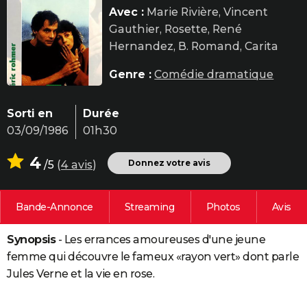
Avec :
Marie Rivière, Vincent
City break
Voyage de noces
Climat
Destinations
Voyage nature
Forum
+
PHOTO
Gauthier, Rosette, René
GUIDES D'ACHAT
Hernandez, B. Romand, Carita
BONS PLANS
Genre :
Comédie dramatique
CARTE DE VOEUX
Sorti en
Durée
Carte Bonne année
Carte Pâques
Carte de Noël
Carte Saint-Valentin
Carte d'anniversaire
DICTIONNAIRE
03/09/1986
01h30
Biographies
Expressions
Dictionnaire
Citations
Proverbes
PROGRAMME TV
4
Donnez votre avis
/5
(
4 avis
)
COPAINS D'AVANT
Bande-Annonce
Streaming
Photos
Avis
Se connecter
Collèges
Universités
Service militaire
S'inscrire
Lycées
Primaires
Entreprises
Avis de recherche
AVIS DE DÉCÈS
Synopsis
- Les errances amoureuses d'une jeune
FORUM
femme qui découvre le fameux «rayon vert» dont parle
Lifestyle
Sport
Television
Cinema
Bricolage
Culture
Auto
Voyage
Jules Verne et la vie en rose.