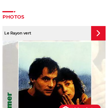
annonce, casting, avis...
Sans filtre : critiques, streaming, casting, avis...
Un triomphe
PHOTOS
Anora : streaming, casting, intrigue... Tout sur le film
Little Miss Sunshine
Le Rayon vert
The Phoenician Scheme : faut-il voir le dernier Wes
Anderson ? Notre critique
Billy Elliot
En roue libre
"Pauvres créatures" : de quoi parle ce film étrange
avec Emma Stone ?
Captain Fantastic : synopsis, casting, bande-
annonce, streaming, avis...
Le Fabuleux Destin d'Amélie Poulain : synopsis,
casting, bande-annonce, streaming...
Les goûts et les couleurs