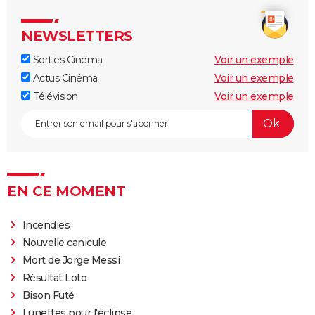
Clint Eastwood ?
Le Parrain
NEWSLETTERS
Il était une fois en Amérique
Sorties Cinéma
Voir un exemple
Peter von Kant
Actus Cinéma
Voir un exemple
Nomadland : synopsis, casting, Oscars, photos,
Télévision
Voir un exemple
streaming, avis...
Sound of Metal
Slalom
Oh Canada : que vaut le film avec Richard Gere et
EN CE MOMENT
Jacob Elordi présenté au Festival de Cannes ?
Incendies
Nouvelle canicule
Mort de Jorge Messi
Résultat Loto
Bison Futé
Lunettes pour l'éclipse