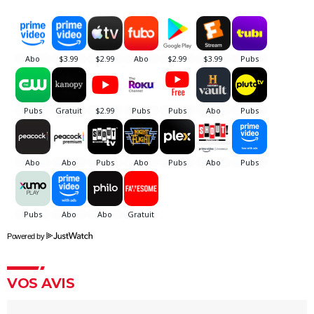
Camus par François Ozon ? L'avis des critiques
Anatomie d'une chute : Sandra a-t-elle vraiment tué
son mari ? Ce qu'en dit la réalisatrice Justine Triet
Les Evadés : synopsis, histoire vraie, casting,
streaming, avis...
Voyage au bout de l'enfer
Benedetta : le film troublant avec Virginie Efira est-il
inspiré d'une histoire vraie ?
Forrest Gump : une erreur se cache dans le film,
presque personne ne l'a remarquée
Borgo : intrigue, histoire vraie, casting, avis... Les infos
sur le film
Powered by
"Sexy", "navrant"... "Babygirl", thriller érotique porté
par Nicole Kidman, divise les critiques
VOS AVIS
Titanic : "ça a été un cauchemar à tourner", Kate
Winslet a un mauvais souvenir de cette scène