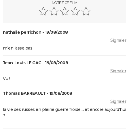
devenue culte
NOTEZ CE FILM
The Brutalist : la critique est unanime, voici pourquoi
il faut absolument voir ce film au cinéma
La Haine
nathalie perrichon - 19/08/2008
The Father : synopsis, casting, critiques, bande-
Signaler
annonce, seance, streaming...
m'en lasse pas
Les Passagers de la nuit
"Babylon" : critiques, séances, avis, casting,
Jean-Louis LE GAC - 19/08/2008
streaming, bande-annonce...
Signaler
Rocky
Vu !
La chambre d'à côté : faut-il voir le dernier Pedro
Almodóvar ? Ce qu'en disent les critiques presse
Thomas BARREAULT - 19/08/2008
The Whale
Signaler
Le Comte de Monte-Cristo : le film avec Pierre Niney
la vie des russes en pleine guerre froide ... et encore aujourd'hui
?
est-il inspiré d'une histoire vraie ?
Juré n°2 : s'agit-il (véritablement) du dernier film de