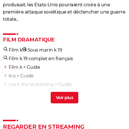
produisait, les Etats-Unis pourraient croire à une
première attaque soviétique et déclencher une guerre
totale...
FILM DRAMATIQUE
Film k19
Sous marin k 19
Film k 19 complet en français
Film k
> Guide
K-o
> Guide
Les k d'or streaming
> Guide
K-pax
> Guide
K-19, le piège des profondeurs
> Guide
L'Odyssée : "chef d'oeuvre épique", "expérience
brute"... Les critiques sont unanimes
REGARDER EN STREAMING
L'Etranger : que vaut l'adaptation du roman d'Albert