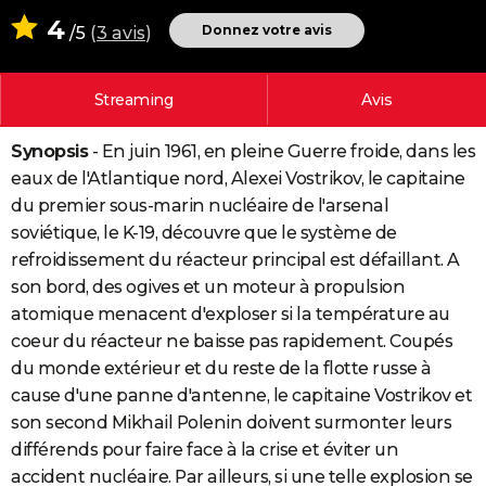
City break
Voyage de noces
Climat
Destinations
Voyage nature
Forum
+
4
PHOTO
Donnez votre avis
/5
(
3 avis
)
GUIDES D'ACHAT
Streaming
Avis
BONS PLANS
Synopsis
- En juin 1961, en pleine Guerre froide, dans les
CARTE DE VOEUX
eaux de l'Atlantique nord, Alexei Vostrikov, le capitaine
Carte Bonne année
Carte Pâques
Carte de Noël
Carte Saint-Valentin
Carte d'anniversaire
DICTIONNAIRE
du premier sous-marin nucléaire de l'arsenal
soviétique, le K-19, découvre que le système de
Biographies
Expressions
Dictionnaire
Citations
Proverbes
PROGRAMME TV
refroidissement du réacteur principal est défaillant. A
son bord, des ogives et un moteur à propulsion
COPAINS D'AVANT
atomique menacent d'exploser si la température au
Se connecter
Collèges
Universités
Service militaire
S'inscrire
Lycées
Primaires
Entreprises
Avis de recherche
AVIS DE DÉCÈS
coeur du réacteur ne baisse pas rapidement. Coupés
du monde extérieur et du reste de la flotte russe à
FORUM
cause d'une panne d'antenne, le capitaine Vostrikov et
Lifestyle
Sport
Television
Cinema
Bricolage
Culture
Auto
Voyage
son second Mikhail Polenin doivent surmonter leurs
différends pour faire face à la crise et éviter un
accident nucléaire. Par ailleurs, si une telle explosion se