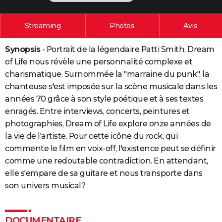
City break
Voyage de noces
Climat
Destinations
Voyage nature
Forum
+
PHOTO
Streaming
Photos
Avis
GUIDES D'ACHAT
Synopsis
- Portrait de la légendaire Patti Smith, Dream
BONS PLANS
of Life nous révèle une personnalité complexe et
CARTE DE VOEUX
charismatique. Surnommée la "marraine du punk", la
chanteuse s'est imposée sur la scène musicale dans les
Carte Bonne année
Carte Pâques
Carte de Noël
Carte Saint-Valentin
Carte d'anniversaire
DICTIONNAIRE
années 70 grâce à son style poétique et à ses textes
Biographies
Expressions
Dictionnaire
Citations
Proverbes
enragés. Entre interviews, concerts, peintures et
PROGRAMME TV
photographies, Dream of Life explore onze années de
COPAINS D'AVANT
la vie de l'artiste. Pour cette icône du rock, qui
commente le film en voix-off, l'existence peut se définir
Se connecter
Collèges
Universités
Service militaire
S'inscrire
Lycées
Primaires
Entreprises
Avis de recherche
AVIS DE DÉCÈS
comme une redoutable contradiction. En attendant,
elle s'empare de sa guitare et nous transporte dans
FORUM
son univers musical?
Lifestyle
Sport
Television
Cinema
Bricolage
Culture
Auto
Voyage
DOCUMENTAIRE