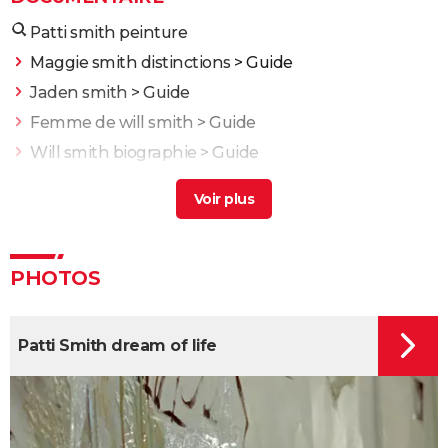
Patti smith peinture
Maggie smith distinctions
> Guide
Jaden smith
> Guide
Femme de will smith
> Guide
Will smith biographie
> Guide
Ivre de femmes et de peinture
> Guide
J'irai dormir à Hollywood
Nuit et brouillard
La Marche de l'Empereur
PHOTOS
Blackfish
Etre et avoir
Patti Smith dream of life
Adolescentes
Fahrenheit 9/11
La Planète bleue