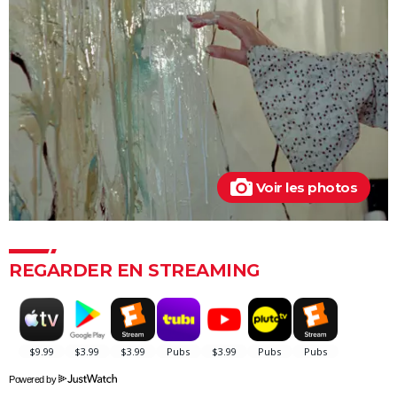
Bowling for Columbine
Citizenfour
Une Vérité qui dérange
Inside Job
Faites le mur !
Super Size Me
Le Chagrin et la Pitié
Voir les photos
Salam
Microcosmos, le peuple de l'herbe
Lost in la Mancha
REGARDER EN STREAMING
Powered by